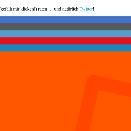
gefällt mir klicken!) raten … und natürlich
Twitter
!