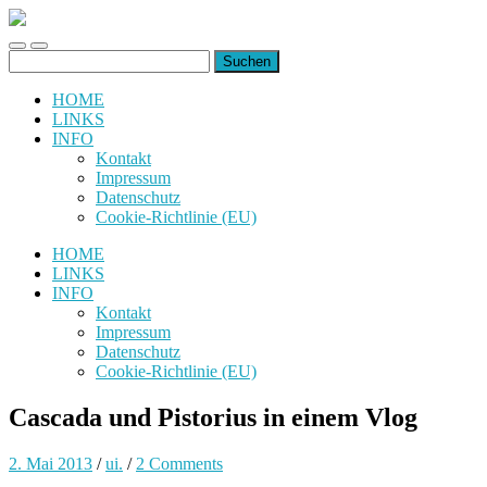
uiuiuiuiuiuiui.de
Toggle
Toggle
Suchen
mobile
search
nach:
menu
field
HOME
LINKS
INFO
Kontakt
Impressum
Datenschutz
Cookie-Richtlinie (EU)
HOME
LINKS
INFO
Kontakt
Impressum
Datenschutz
Cookie-Richtlinie (EU)
Cascada und Pistorius in einem Vlog
2. Mai 2013
/
ui.
/
2 Comments