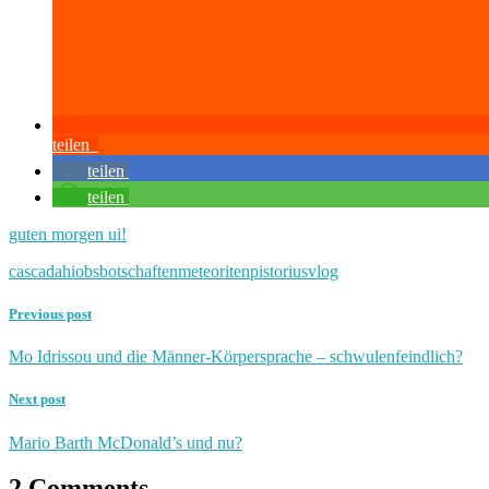
teilen
teilen
teilen
guten morgen ui!
cascada
hiobsbotschaften
meteoriten
pistorius
vlog
Previous post
Mo Idrissou und die Männer-Körpersprache – schwulenfeindlich?
Next post
Mario Barth McDonald’s und nu?
2 Comments