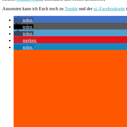
Ansonsten kann ich Euch noch zu
Tumblr
und der
ui.-Facebookseite
(
teilen
teilen
teilen
merken
teilen