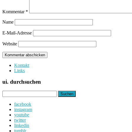
Kommentar
*
Name
E-Mail-Adresse
Website
Kontakt
Links
ui. durchsuchen
Suchen
nach:
facebook
instagram
youtube
twitter
linkedin
tumblr