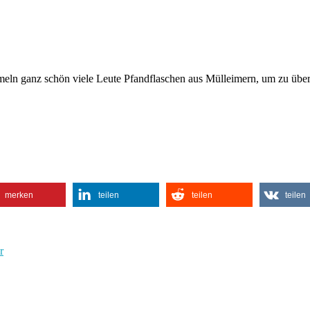
mmeln ganz schön viele Leute Pfandflaschen aus Mülleimern, um zu über
merken
teilen
teilen
teilen
r