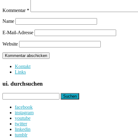
Kommentar
*
Name
E-Mail-Adresse
Website
Kontakt
Links
ui. durchsuchen
Suchen
nach:
facebook
instagram
youtube
twitter
linkedin
tumblr