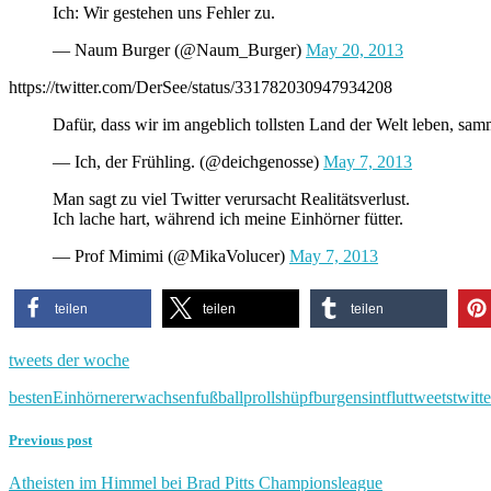
Ich: Wir gestehen uns Fehler zu.
— Naum Burger (@Naum_Burger)
May 20, 2013
https://twitter.com/DerSee/status/331782030947934208
Dafür, dass wir im angeblich tollsten Land der Welt leben, sa
— Ich, der Frühling. (@deichgenosse)
May 7, 2013
Man sagt zu viel Twitter verursacht Realitätsverlust.
Ich lache hart, während ich meine Einhörner fütter.
— Prof Mimimi (@MikaVolucer)
May 7, 2013
teilen
teilen
teilen
tweets der woche
besten
Einhörner
erwachsen
fußballprolls
hüpfburgen
sintflut
tweets
twitte
Previous post
Atheisten im Himmel bei Brad Pitts Championsleague