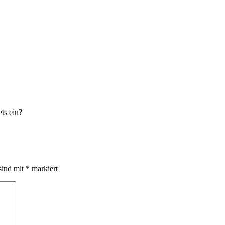
ets ein?
sind mit
*
markiert