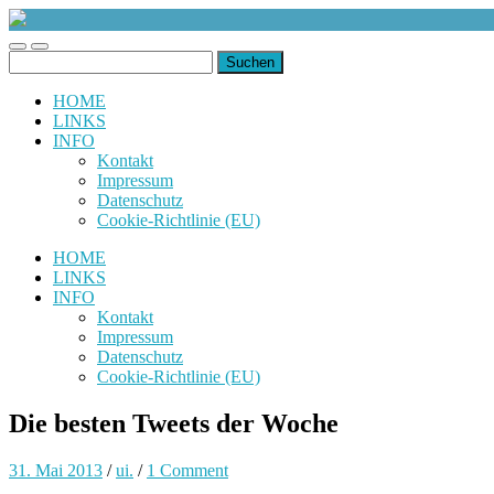
uiuiuiuiuiuiui.de
Toggle
Toggle
Suchen
mobile
search
nach:
menu
field
HOME
LINKS
INFO
Kontakt
Impressum
Datenschutz
Cookie-Richtlinie (EU)
HOME
LINKS
INFO
Kontakt
Impressum
Datenschutz
Cookie-Richtlinie (EU)
Die besten Tweets der Woche
31. Mai 2013
/
ui.
/
1 Comment