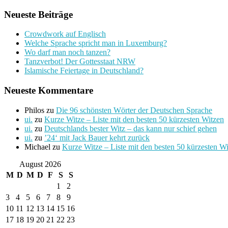
Neueste Beiträge
Crowdwork auf Englisch
Welche Sprache spricht man in Luxemburg?
Wo darf man noch tanzen?
Tanzverbot! Der Gottesstaat NRW
Islamische Feiertage in Deutschland?
Neueste Kommentare
Philos
zu
Die 96 schönsten Wörter der Deutschen Sprache
ui.
zu
Kurze Witze – Liste mit den besten 50 kürzesten Witzen
ui.
zu
Deutschlands bester Witz – das kann nur schief gehen
ui.
zu
’24‘ mit Jack Bauer kehrt zurück
Michael
zu
Kurze Witze – Liste mit den besten 50 kürzesten W
August 2026
M
D
M
D
F
S
S
1
2
3
4
5
6
7
8
9
10
11
12
13
14
15
16
17
18
19
20
21
22
23