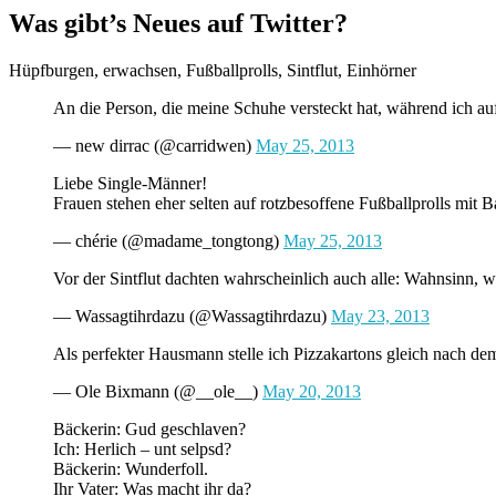
Was gibt’s Neues auf Twitter?
Hüpfburgen, erwachsen, Fußballprolls, Sintflut, Einhörner
An die Person, die meine Schuhe versteckt hat, während ich a
— new dirrac (@carridwen)
May 25, 2013
Liebe Single-Männer!
Frauen stehen eher selten auf rotzbesoffene Fußballprolls mit
— chérie (@madame_tongtong)
May 25, 2013
Vor der Sintflut dachten wahrscheinlich auch alle: Wahnsinn, w
— Wassagtihrdazu (@Wassagtihrdazu)
May 23, 2013
Als perfekter Hausmann stelle ich Pizzakartons gleich nach de
— Ole Bixmann (@__ole__)
May 20, 2013
Bäckerin: Gud geschlaven?
Ich: Herlich – unt selpsd?
Bäckerin: Wunderfoll.
Ihr Vater: Was macht ihr da?