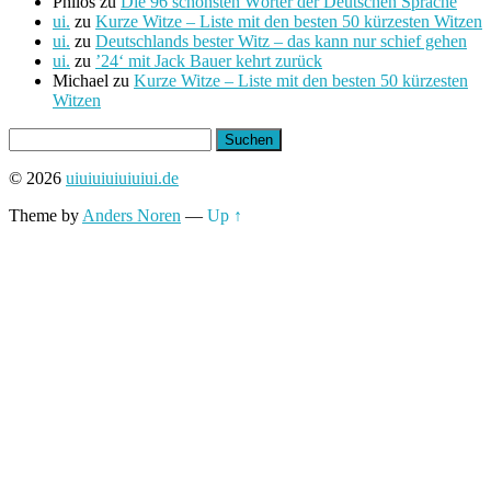
Philos
zu
Die 96 schönsten Wörter der Deutschen Sprache
ui.
zu
Kurze Witze – Liste mit den besten 50 kürzesten Witzen
ui.
zu
Deutschlands bester Witz – das kann nur schief gehen
ui.
zu
’24‘ mit Jack Bauer kehrt zurück
Michael
zu
Kurze Witze – Liste mit den besten 50 kürzesten
Witzen
Suchen
nach:
© 2026
uiuiuiuiuiuiui.de
Theme by
Anders Noren
—
Up ↑