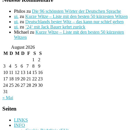
Philos
zu
Die 96 schönsten Wörter der Deutschen Sprache
ui.
zu
Kurze Witze – Liste mit den besten 50 kürzesten Witzen
ui.
zu
Deutschlands bester Witz – das kann nur schief gehen
ui.
zu
’24‘ mit Jack Bauer kehrt zurück
Michael
zu
Kurze Witze – Liste mit den besten 50 kürzesten
Witzen
August 2026
M
D
M
D
F
S
S
1
2
3
4
5
6
7
8
9
10
11
12
13
14
15
16
17
18
19
20
21
22
23
24
25
26
27
28
29
30
31
« Mai
Seiten
LINKS
INFO