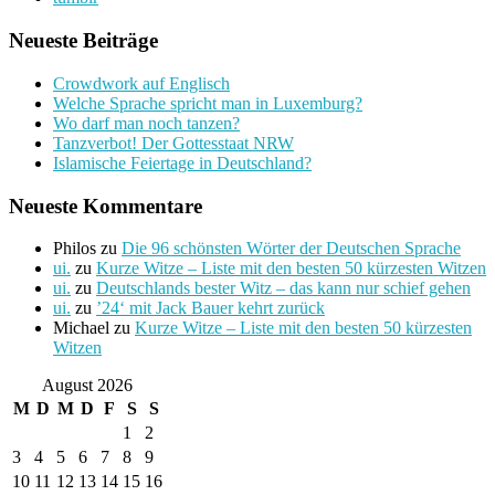
Neueste Beiträge
Crowdwork auf Englisch
Welche Sprache spricht man in Luxemburg?
Wo darf man noch tanzen?
Tanzverbot! Der Gottesstaat NRW
Islamische Feiertage in Deutschland?
Neueste Kommentare
Philos
zu
Die 96 schönsten Wörter der Deutschen Sprache
ui.
zu
Kurze Witze – Liste mit den besten 50 kürzesten Witzen
ui.
zu
Deutschlands bester Witz – das kann nur schief gehen
ui.
zu
’24‘ mit Jack Bauer kehrt zurück
Michael
zu
Kurze Witze – Liste mit den besten 50 kürzesten
Witzen
August 2026
M
D
M
D
F
S
S
1
2
3
4
5
6
7
8
9
10
11
12
13
14
15
16