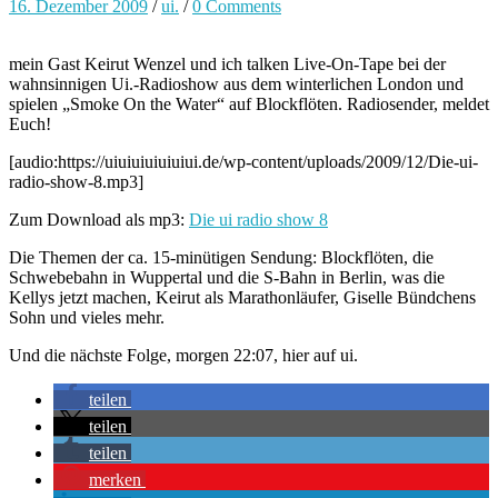
16. Dezember 2009
/
ui.
/
0 Comments
mein Gast Keirut Wenzel und ich talken Live-On-Tape bei der
wahnsinnigen Ui.-Radioshow aus dem winterlichen London und
spielen „Smoke On the Water“ auf Blockflöten. Radiosender, meldet
Euch!
[audio:https://uiuiuiuiuiuiui.de/wp-content/uploads/2009/12/Die-ui-
radio-show-8.mp3]
Zum Download als mp3:
Die ui radio show 8
Die Themen der ca. 15-minütigen Sendung: Blockflöten, die
Schwebebahn in Wuppertal und die S-Bahn in Berlin, was die
Kellys jetzt machen, Keirut als Marathonläufer, Giselle Bündchens
Sohn und vieles mehr.
Und die nächste Folge, morgen 22:07, hier auf ui.
teilen
teilen
teilen
merken