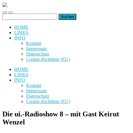
uiuiuiuiuiuiui.de
Toggle
Toggle
Suchen
mobile
search
nach:
menu
field
HOME
LINKS
INFO
Kontakt
Impressum
Datenschutz
Cookie-Richtlinie (EU)
HOME
LINKS
INFO
Kontakt
Impressum
Datenschutz
Cookie-Richtlinie (EU)
Die ui.-Radioshow 8 – mit Gast Keirut
Wenzel