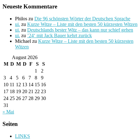
Neueste Kommentare
Philos
zu
Die 96 schönsten Wörter der Deutschen Sprache
ui.
zu
Kurze Witze – Liste mit den besten 50 kürzesten Witzen
ui.
zu
Deutschlands bester Witz – das kann nur schief gehen
ui.
zu
’24‘ mit Jack Bauer kehrt zurück
Michael
zu
Kurze Witze – Liste mit den besten 50 kürzesten
Witzen
August 2026
M
D
M
D
F
S
S
1
2
3
4
5
6
7
8
9
10
11
12
13
14
15
16
17
18
19
20
21
22
23
24
25
26
27
28
29
30
31
« Mai
Seiten
LINKS