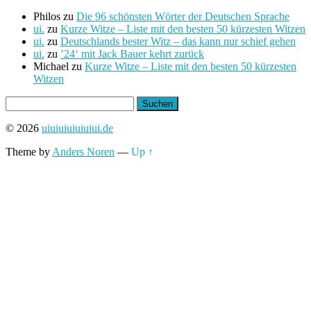
Philos
zu
Die 96 schönsten Wörter der Deutschen Sprache
ui.
zu
Kurze Witze – Liste mit den besten 50 kürzesten Witzen
ui.
zu
Deutschlands bester Witz – das kann nur schief gehen
ui.
zu
’24‘ mit Jack Bauer kehrt zurück
Michael
zu
Kurze Witze – Liste mit den besten 50 kürzesten
Witzen
Suchen
nach:
© 2026
uiuiuiuiuiuiui.de
Theme by
Anders Noren
—
Up ↑