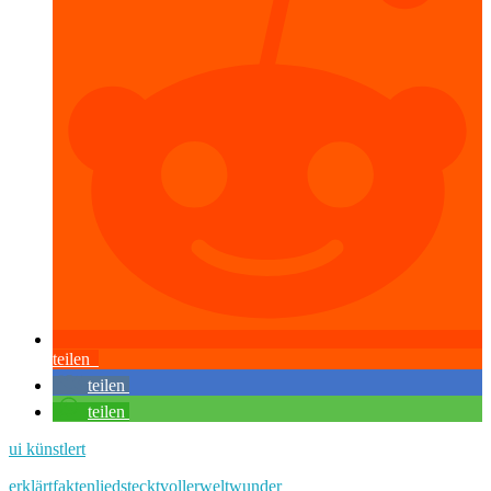
teilen
teilen
teilen
ui künstlert
erklärt
fakten
lied
steckt
voller
welt
wunder