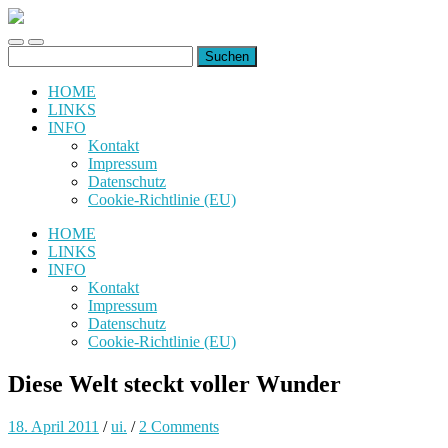
uiuiuiuiuiuiui.de
Toggle
Toggle
Suchen
mobile
search
nach:
menu
field
HOME
LINKS
INFO
Kontakt
Impressum
Datenschutz
Cookie-Richtlinie (EU)
HOME
LINKS
INFO
Kontakt
Impressum
Datenschutz
Cookie-Richtlinie (EU)
Diese Welt steckt voller Wunder
18. April 2011
/
ui.
/
2 Comments