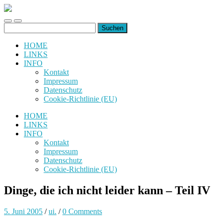
uiuiuiuiuiuiui.de
Toggle
Toggle
Suchen
mobile
search
nach:
menu
field
HOME
LINKS
INFO
Kontakt
Impressum
Datenschutz
Cookie-Richtlinie (EU)
HOME
LINKS
INFO
Kontakt
Impressum
Datenschutz
Cookie-Richtlinie (EU)
Dinge, die ich nicht leider kann – Teil IV
5. Juni 2005
/
ui.
/
0 Comments