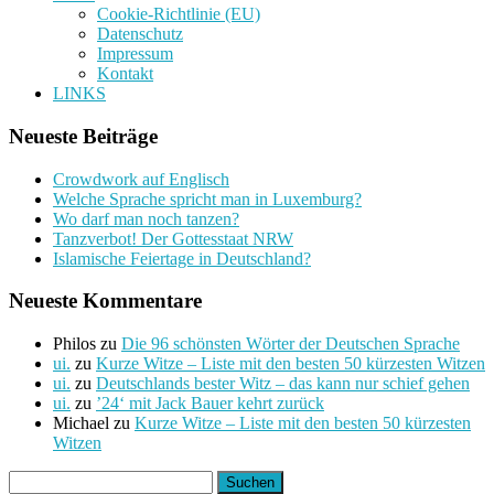
Cookie-Richtlinie (EU)
Datenschutz
Impressum
Kontakt
LINKS
Neueste Beiträge
Crowdwork auf Englisch
Welche Sprache spricht man in Luxemburg?
Wo darf man noch tanzen?
Tanzverbot! Der Gottesstaat NRW
Islamische Feiertage in Deutschland?
Neueste Kommentare
Philos
zu
Die 96 schönsten Wörter der Deutschen Sprache
ui.
zu
Kurze Witze – Liste mit den besten 50 kürzesten Witzen
ui.
zu
Deutschlands bester Witz – das kann nur schief gehen
ui.
zu
’24‘ mit Jack Bauer kehrt zurück
Michael
zu
Kurze Witze – Liste mit den besten 50 kürzesten
Witzen
Suchen