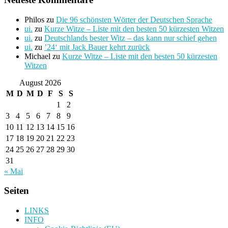
Philos
zu
Die 96 schönsten Wörter der Deutschen Sprache
ui.
zu
Kurze Witze – Liste mit den besten 50 kürzesten Witzen
ui.
zu
Deutschlands bester Witz – das kann nur schief gehen
ui.
zu
’24‘ mit Jack Bauer kehrt zurück
Michael
zu
Kurze Witze – Liste mit den besten 50 kürzesten
Witzen
August 2026
M
D
M
D
F
S
S
1
2
3
4
5
6
7
8
9
10
11
12
13
14
15
16
17
18
19
20
21
22
23
24
25
26
27
28
29
30
31
« Mai
Seiten
LINKS
INFO