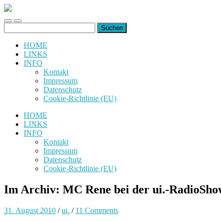
uiuiuiuiuiuiui.de
Toggle
Toggle
Suchen
mobile
search
nach:
menu
field
HOME
LINKS
INFO
Kontakt
Impressum
Datenschutz
Cookie-Richtlinie (EU)
HOME
LINKS
INFO
Kontakt
Impressum
Datenschutz
Cookie-Richtlinie (EU)
Im Archiv: MC Rene bei der ui.-RadioSho
31. August 2010
/
ui.
/
11 Comments