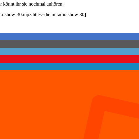
 könnt ihr sie nochmal anhören:
dio-show-30.mp3|titles=die ui radio show 30]