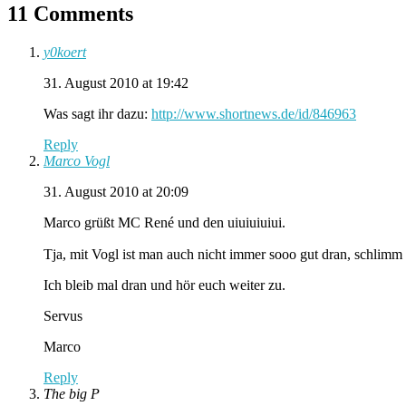
11 Comments
y0koert
31. August 2010 at 19:42
Was sagt ihr dazu:
http://www.shortnews.de/id/846963
Reply
Marco Vogl
31. August 2010 at 20:09
Marco grüßt MC René und den uiuiuiuiui.
Tja, mit Vogl ist man auch nicht immer sooo gut dran, schlim
Ich bleib mal dran und hör euch weiter zu.
Servus
Marco
Reply
The big P