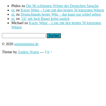
Philos
zu
Die 96 schönsten Wörter der Deutschen Sprache
ui.
zu
Kurze Witze – Liste mit den besten 50 kürzesten Witzen
ui.
zu
Deutschlands bester Witz – das kann nur schief gehen
ui.
zu
’24‘ mit Jack Bauer kehrt zurück
Michael
zu
Kurze Witze – Liste mit den besten 50 kürzesten
Witzen
Suchen
nach:
© 2026
uiuiuiuiuiuiui.de
Theme by
Anders Noren
—
Up ↑