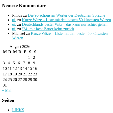
Neueste Kommentare
Philos
zu
Die 96 schönsten Wörter der Deutschen Sprache
ui.
zu
Kurze Witze – Liste mit den besten 50 kürzesten Witzen
ui.
zu
Deutschlands bester Witz – das kann nur schief gehen
ui.
zu
’24‘ mit Jack Bauer kehrt zurück
Michael
zu
Kurze Witze – Liste mit den besten 50 kürzesten
Witzen
August 2026
M
D
M
D
F
S
S
1
2
3
4
5
6
7
8
9
10
11
12
13
14
15
16
17
18
19
20
21
22
23
24
25
26
27
28
29
30
31
« Mai
Seiten
LINKS