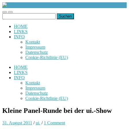
uiuiuiuiuiuiui.de
Toggle
Toggle
Suchen
mobile
search
nach:
menu
field
HOME
LINKS
INFO
Kontakt
Impressum
Datenschutz
Cookie-Richtlinie (EU)
HOME
LINKS
INFO
Kontakt
Impressum
Datenschutz
Cookie-Richtlinie (EU)
Kleine Panel-Runde bei der ui.-Show
31. August 2011
/
ui.
/
1 Comment