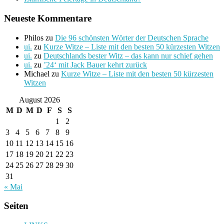
Neueste Kommentare
Philos
zu
Die 96 schönsten Wörter der Deutschen Sprache
ui.
zu
Kurze Witze – Liste mit den besten 50 kürzesten Witzen
ui.
zu
Deutschlands bester Witz – das kann nur schief gehen
ui.
zu
’24‘ mit Jack Bauer kehrt zurück
Michael
zu
Kurze Witze – Liste mit den besten 50 kürzesten
Witzen
August 2026
M
D
M
D
F
S
S
1
2
3
4
5
6
7
8
9
10
11
12
13
14
15
16
17
18
19
20
21
22
23
24
25
26
27
28
29
30
31
« Mai
Seiten