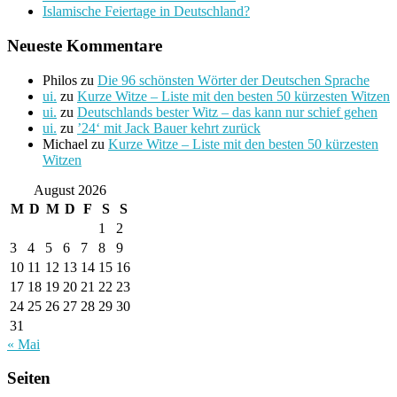
Islamische Feiertage in Deutschland?
Neueste Kommentare
Philos
zu
Die 96 schönsten Wörter der Deutschen Sprache
ui.
zu
Kurze Witze – Liste mit den besten 50 kürzesten Witzen
ui.
zu
Deutschlands bester Witz – das kann nur schief gehen
ui.
zu
’24‘ mit Jack Bauer kehrt zurück
Michael
zu
Kurze Witze – Liste mit den besten 50 kürzesten
Witzen
August 2026
M
D
M
D
F
S
S
1
2
3
4
5
6
7
8
9
10
11
12
13
14
15
16
17
18
19
20
21
22
23
24
25
26
27
28
29
30
31
« Mai
Seiten