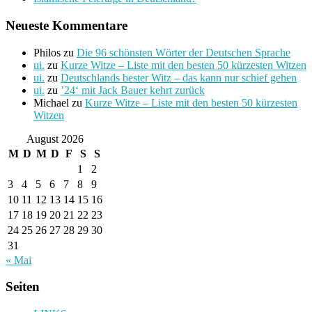
Neueste Kommentare
Philos
zu
Die 96 schönsten Wörter der Deutschen Sprache
ui.
zu
Kurze Witze – Liste mit den besten 50 kürzesten Witzen
ui.
zu
Deutschlands bester Witz – das kann nur schief gehen
ui.
zu
’24‘ mit Jack Bauer kehrt zurück
Michael
zu
Kurze Witze – Liste mit den besten 50 kürzesten
Witzen
August 2026
M
D
M
D
F
S
S
1
2
3
4
5
6
7
8
9
10
11
12
13
14
15
16
17
18
19
20
21
22
23
24
25
26
27
28
29
30
31
« Mai
Seiten