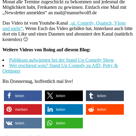
Monat alle Termine zugeschickt zu bekommen und jedesmal die
Möglichkeit habt, Freikarten zu gewinnen. Einfach eine Mail mit
„Newsletter anmelden“ an mail@manuelwolff.de
Das Video ist vom Youtube-Kanal
„ui. Comedy, Quatsch, Vlogs
und mehr“
. Wenn Euch das Video gefallen hat, hinterlasst auch bitte
dort ein Like und einen Daumen und abonniert den Kanal (natürlich
kostenlos) 🙂
Weitere Videos von Boing auf diesem Blog:
Publikum aufwärmen bei der Stand Up Comedy Show
Wer erschiesst wen? Stand Up Comedy zu AfD, Petry &
Oettinger
Bis Donnerstag, hoffentlich mal live!
teilen
teilen
teilen
merken
teilen
teilen
teilen
teilen