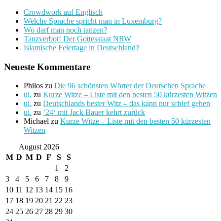
Crowdwork auf Englisch
Welche Sprache spricht man in Luxemburg?
Wo darf man noch tanzen?
Tanzverbot! Der Gottesstaat NRW
Islamische Feiertage in Deutschland?
Neueste Kommentare
Philos
zu
Die 96 schönsten Wörter der Deutschen Sprache
ui.
zu
Kurze Witze – Liste mit den besten 50 kürzesten Witzen
ui.
zu
Deutschlands bester Witz – das kann nur schief gehen
ui.
zu
’24‘ mit Jack Bauer kehrt zurück
Michael
zu
Kurze Witze – Liste mit den besten 50 kürzesten
Witzen
August 2026
M
D
M
D
F
S
S
1
2
3
4
5
6
7
8
9
10
11
12
13
14
15
16
17
18
19
20
21
22
23
24
25
26
27
28
29
30