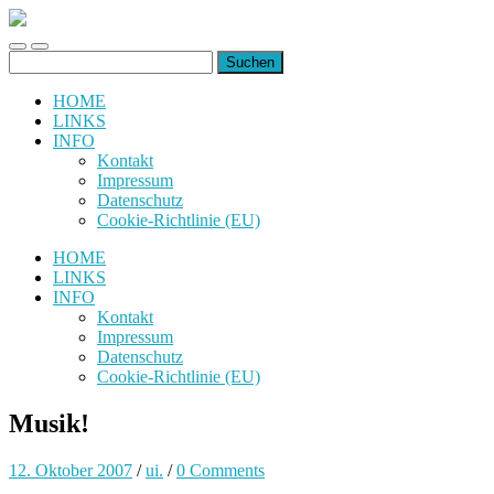
uiuiuiuiuiuiui.de
Toggle
Toggle
Suchen
mobile
search
nach:
menu
field
HOME
LINKS
INFO
Kontakt
Impressum
Datenschutz
Cookie-Richtlinie (EU)
HOME
LINKS
INFO
Kontakt
Impressum
Datenschutz
Cookie-Richtlinie (EU)
Musik!
12. Oktober 2007
/
ui.
/
0 Comments