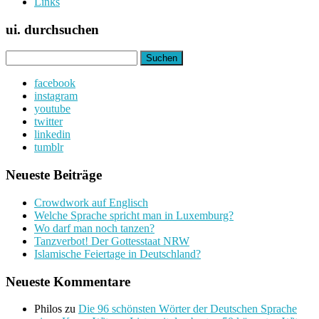
Links
ui. durchsuchen
Suchen
nach:
facebook
instagram
youtube
twitter
linkedin
tumblr
Neueste Beiträge
Crowdwork auf Englisch
Welche Sprache spricht man in Luxemburg?
Wo darf man noch tanzen?
Tanzverbot! Der Gottesstaat NRW
Islamische Feiertage in Deutschland?
Neueste Kommentare
Philos
zu
Die 96 schönsten Wörter der Deutschen Sprache