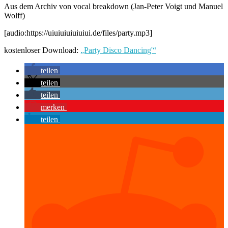
Aus dem Archiv von vocal breakdown (Jan-Peter Voigt und Manuel
Wolff)
[audio:https://uiuiuiuiuiuiui.de/files/party.mp3]
kostenloser Download:
„Party Disco Dancing'“
teilen
teilen
teilen
merken
teilen