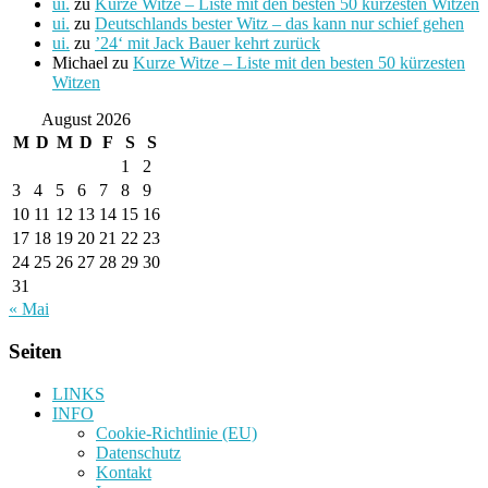
ui.
zu
Kurze Witze – Liste mit den besten 50 kürzesten Witzen
ui.
zu
Deutschlands bester Witz – das kann nur schief gehen
ui.
zu
’24‘ mit Jack Bauer kehrt zurück
Michael
zu
Kurze Witze – Liste mit den besten 50 kürzesten
Witzen
August 2026
M
D
M
D
F
S
S
1
2
3
4
5
6
7
8
9
10
11
12
13
14
15
16
17
18
19
20
21
22
23
24
25
26
27
28
29
30
31
« Mai
Seiten
LINKS
INFO
Cookie-Richtlinie (EU)
Datenschutz
Kontakt