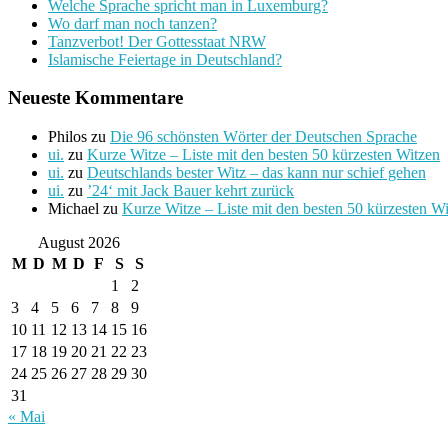
Welche Sprache spricht man in Luxemburg?
Wo darf man noch tanzen?
Tanzverbot! Der Gottesstaat NRW
Islamische Feiertage in Deutschland?
Neueste Kommentare
Philos
zu
Die 96 schönsten Wörter der Deutschen Sprache
ui.
zu
Kurze Witze – Liste mit den besten 50 kürzesten Witzen
ui.
zu
Deutschlands bester Witz – das kann nur schief gehen
ui.
zu
’24‘ mit Jack Bauer kehrt zurück
Michael
zu
Kurze Witze – Liste mit den besten 50 kürzesten W
August 2026
M
D
M
D
F
S
S
1
2
3
4
5
6
7
8
9
10
11
12
13
14
15
16
17
18
19
20
21
22
23
24
25
26
27
28
29
30
31
« Mai