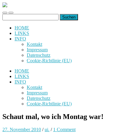
uiuiuiuiuiuiui.de
Toggle
Toggle
Suchen
mobile
search
nach:
menu
field
HOME
LINKS
INFO
Kontakt
Impressum
Datenschutz
Cookie-Richtlinie (EU)
HOME
LINKS
INFO
Kontakt
Impressum
Datenschutz
Cookie-Richtlinie (EU)
Schaut mal, wo ich Montag war!
27. November 2010
/
ui.
/
1 Comment