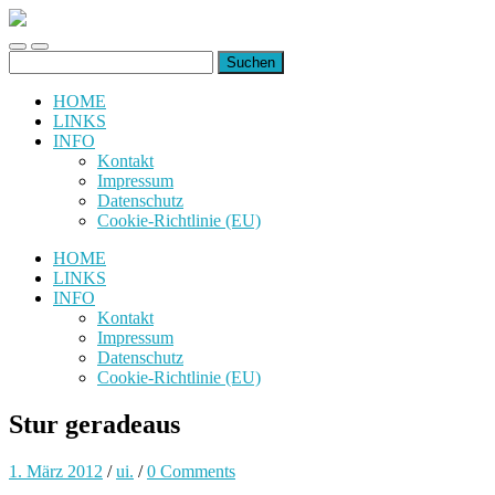
uiuiuiuiuiuiui.de
Toggle
Toggle
Suchen
mobile
search
nach:
menu
field
HOME
LINKS
INFO
Kontakt
Impressum
Datenschutz
Cookie-Richtlinie (EU)
HOME
LINKS
INFO
Kontakt
Impressum
Datenschutz
Cookie-Richtlinie (EU)
Stur geradeaus
1. März 2012
/
ui.
/
0 Comments