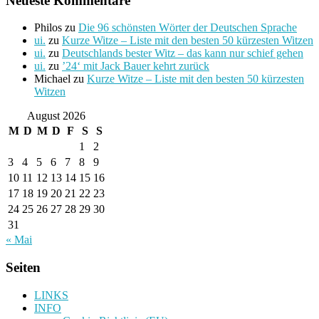
Neueste Kommentare
Philos
zu
Die 96 schönsten Wörter der Deutschen Sprache
ui.
zu
Kurze Witze – Liste mit den besten 50 kürzesten Witzen
ui.
zu
Deutschlands bester Witz – das kann nur schief gehen
ui.
zu
’24‘ mit Jack Bauer kehrt zurück
Michael
zu
Kurze Witze – Liste mit den besten 50 kürzesten
Witzen
August 2026
M
D
M
D
F
S
S
1
2
3
4
5
6
7
8
9
10
11
12
13
14
15
16
17
18
19
20
21
22
23
24
25
26
27
28
29
30
31
« Mai
Seiten
LINKS
INFO