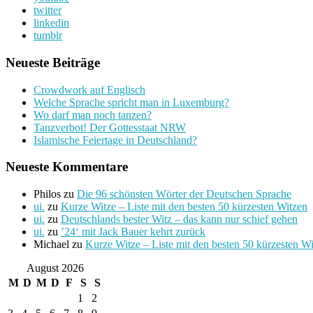
twitter
linkedin
tumblr
Neueste Beiträge
Crowdwork auf Englisch
Welche Sprache spricht man in Luxemburg?
Wo darf man noch tanzen?
Tanzverbot! Der Gottesstaat NRW
Islamische Feiertage in Deutschland?
Neueste Kommentare
Philos
zu
Die 96 schönsten Wörter der Deutschen Sprache
ui.
zu
Kurze Witze – Liste mit den besten 50 kürzesten Witzen
ui.
zu
Deutschlands bester Witz – das kann nur schief gehen
ui.
zu
’24‘ mit Jack Bauer kehrt zurück
Michael
zu
Kurze Witze – Liste mit den besten 50 kürzesten W
August 2026
M
D
M
D
F
S
S
1
2