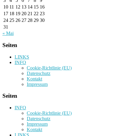
3
4
5
6
7
8
9
10
11
12
13
14
15
16
17
18
19
20
21
22
23
24
25
26
27
28
29
30
31
« Mai
Seiten
LINKS
INFO
Cookie-Richtlinie (EU)
Datenschutz
Kontakt
Impressum
Seiten
INFO
Cookie-Richtlinie (EU)
Datenschutz
Impressum
Kontakt
LINKS