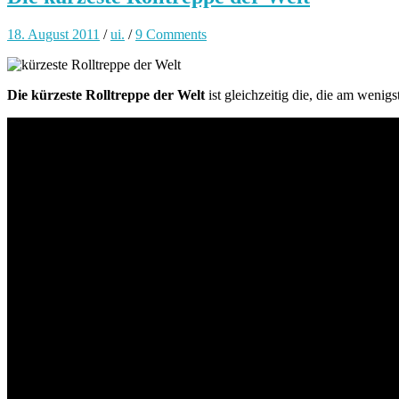
18. August 2011
/
ui.
/
9 Comments
Die kürzeste Rolltreppe der Welt
ist gleichzeitig die, die am wen