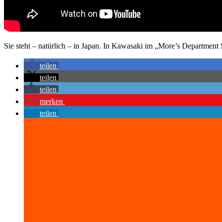
Sie steht – natürlich – in Japan. In Kawasaki im „More’s Department 
teilen
teilen
teilen
merken
teilen