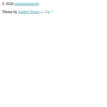
© 2026
uiuiuiuiuiuiui.de
Theme by
Anders Noren
—
Up ↑