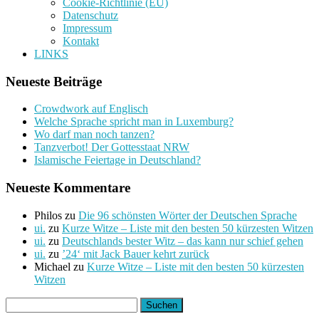
Cookie-Richtlinie (EU)
Datenschutz
Impressum
Kontakt
LINKS
Neueste Beiträge
Crowdwork auf Englisch
Welche Sprache spricht man in Luxemburg?
Wo darf man noch tanzen?
Tanzverbot! Der Gottesstaat NRW
Islamische Feiertage in Deutschland?
Neueste Kommentare
Philos
zu
Die 96 schönsten Wörter der Deutschen Sprache
ui.
zu
Kurze Witze – Liste mit den besten 50 kürzesten Witzen
ui.
zu
Deutschlands bester Witz – das kann nur schief gehen
ui.
zu
’24‘ mit Jack Bauer kehrt zurück
Michael
zu
Kurze Witze – Liste mit den besten 50 kürzesten
Witzen
Suchen
nach: