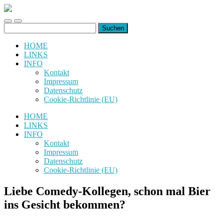
uiuiuiuiuiuiui.de
Toggle
Toggle
Suchen
mobile
search
nach:
menu
field
HOME
LINKS
INFO
Kontakt
Impressum
Datenschutz
Cookie-Richtlinie (EU)
HOME
LINKS
INFO
Kontakt
Impressum
Datenschutz
Cookie-Richtlinie (EU)
Liebe Comedy-Kollegen, schon mal Bier
ins Gesicht bekommen?