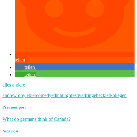
teilen
teilen
teilen
alles andere
andrew doyle
bier
comedy
edinburgh
festival
fringe
heckler
kollegen
Previous post
What do germans think of Canada?
Next post