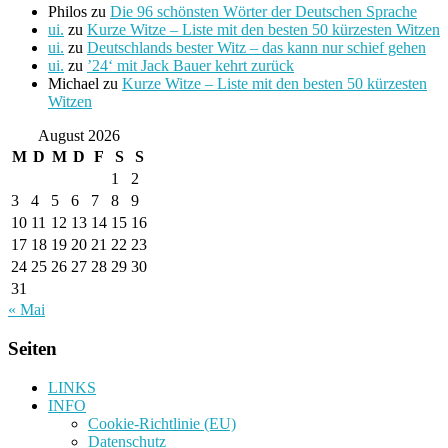
Philos
zu
Die 96 schönsten Wörter der Deutschen Sprache
ui.
zu
Kurze Witze – Liste mit den besten 50 kürzesten Witzen
ui.
zu
Deutschlands bester Witz – das kann nur schief gehen
ui.
zu
’24‘ mit Jack Bauer kehrt zurück
Michael
zu
Kurze Witze – Liste mit den besten 50 kürzesten
Witzen
August 2026
M
D
M
D
F
S
S
1
2
3
4
5
6
7
8
9
10
11
12
13
14
15
16
17
18
19
20
21
22
23
24
25
26
27
28
29
30
31
« Mai
Seiten
LINKS
INFO
Cookie-Richtlinie (EU)
Datenschutz