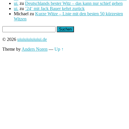
ui.
zu
Deutschlands bester Witz – das kann nur schief gehen
ui.
zu
’24‘ mit Jack Bauer kehrt zurück
Michael
zu
Kurze Witze – Liste mit den besten 50 kürzesten
Witzen
Suchen
nach:
© 2026
uiuiuiuiuiuiui.de
Theme by
Anders Noren
—
Up ↑