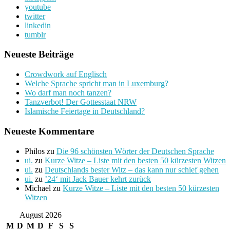
youtube
twitter
linkedin
tumblr
Neueste Beiträge
Crowdwork auf Englisch
Welche Sprache spricht man in Luxemburg?
Wo darf man noch tanzen?
Tanzverbot! Der Gottesstaat NRW
Islamische Feiertage in Deutschland?
Neueste Kommentare
Philos
zu
Die 96 schönsten Wörter der Deutschen Sprache
ui.
zu
Kurze Witze – Liste mit den besten 50 kürzesten Witzen
ui.
zu
Deutschlands bester Witz – das kann nur schief gehen
ui.
zu
’24‘ mit Jack Bauer kehrt zurück
Michael
zu
Kurze Witze – Liste mit den besten 50 kürzesten
Witzen
August 2026
M
D
M
D
F
S
S