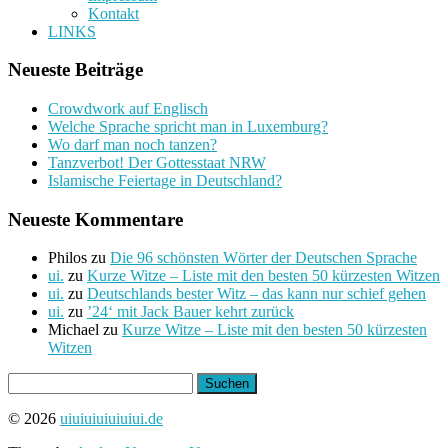
Kontakt
LINKS
Neueste Beiträge
Crowdwork auf Englisch
Welche Sprache spricht man in Luxemburg?
Wo darf man noch tanzen?
Tanzverbot! Der Gottesstaat NRW
Islamische Feiertage in Deutschland?
Neueste Kommentare
Philos
zu
Die 96 schönsten Wörter der Deutschen Sprache
ui.
zu
Kurze Witze – Liste mit den besten 50 kürzesten Witzen
ui.
zu
Deutschlands bester Witz – das kann nur schief gehen
ui.
zu
’24‘ mit Jack Bauer kehrt zurück
Michael
zu
Kurze Witze – Liste mit den besten 50 kürzesten
Witzen
Suchen
nach:
© 2026
uiuiuiuiuiuiui.de