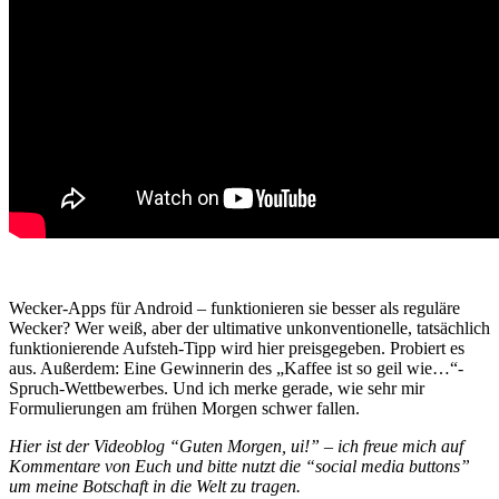
Wecker-Apps für Android – funktionieren sie besser als reguläre
Wecker? Wer weiß, aber der ultimative unkonventionelle, tatsächlich
funktionierende Aufsteh-Tipp wird hier preisgegeben. Probiert es
aus. Außerdem: Eine Gewinnerin des „Kaffee ist so geil wie…“-
Spruch-Wettbewerbes. Und ich merke gerade, wie sehr mir
Formulierungen am frühen Morgen schwer fallen.
Hier ist der Videoblog “Guten Morgen, ui!” – ich freue mich auf
Kommentare von Euch und bitte nutzt die “social media buttons”
um meine Botschaft in die Welt zu tragen.