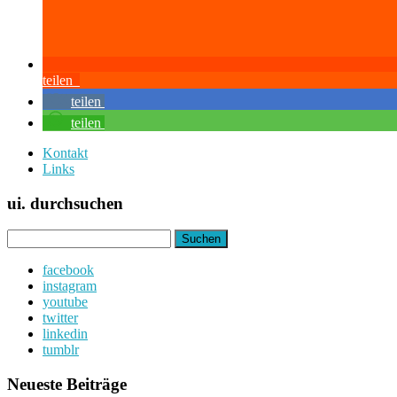
teilen
teilen
teilen
Kontakt
Links
ui. durchsuchen
Suchen
nach:
facebook
instagram
youtube
twitter
linkedin
tumblr
Neueste Beiträge