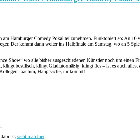
en am Hamburger Comedy Pokal teilzunehmen. Funktoniert so: An 10 vers
eger. Der kommt dann weiter ins Halbfinale am Samstag, wo an 5 Spiel
nce-Show“ wo alle bisher ausgeschiedenen Künstler noch um einen Fin
lingt bestilisch, klingt Gladiatormäßig, klingt fies – ist es auch all
 Kollegen Joachim, Hauptsache, ihr kommt!
h
dabi ist,
sieht man hier
.