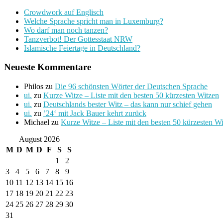
Crowdwork auf Englisch
Welche Sprache spricht man in Luxemburg?
Wo darf man noch tanzen?
Tanzverbot! Der Gottesstaat NRW
Islamische Feiertage in Deutschland?
Neueste Kommentare
Philos
zu
Die 96 schönsten Wörter der Deutschen Sprache
ui.
zu
Kurze Witze – Liste mit den besten 50 kürzesten Witzen
ui.
zu
Deutschlands bester Witz – das kann nur schief gehen
ui.
zu
’24‘ mit Jack Bauer kehrt zurück
Michael
zu
Kurze Witze – Liste mit den besten 50 kürzesten W
August 2026
M
D
M
D
F
S
S
1
2
3
4
5
6
7
8
9
10
11
12
13
14
15
16
17
18
19
20
21
22
23
24
25
26
27
28
29
30
31