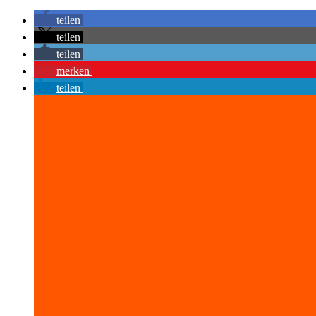
teilen
teilen
teilen
merken
teilen