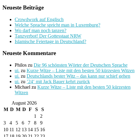
Neueste Beiträge
Crowdwork auf Englisch
Welche Sprache spricht man in Luxemburg?
Wo darf man noch tanzen?
Tanzverbot! Der Gottesstaat NRW
Islamische Feiertage in Deutschland?
Neueste Kommentare
Philos
zu
Die 96 schönsten Wörter der Deutschen Sprache
ui.
zu
Kurze Witze – Liste mit den besten 50 kürzesten Witzen
ui.
zu
Deutschlands bester Witz – das kann nur schief gehen
ui.
zu
’24‘ mit Jack Bauer kehrt zurück
Michael
zu
Kurze Witze – Liste mit den besten 50 kürzesten
Witzen
August 2026
M
D
M
D
F
S
S
1
2
3
4
5
6
7
8
9
10
11
12
13
14
15
16
17
18
19
20
21
22
23