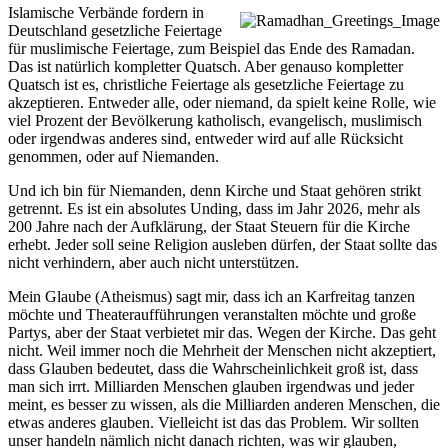
Islamische Verbände fordern in
Deutschland gesetzliche Feiertage
für muslimische Feiertage, zum Beispiel das Ende des Ramadan.
Das ist natürlich kompletter Quatsch. Aber genauso kompletter
Quatsch ist es, christliche Feiertage als gesetzliche Feiertage zu
akzeptieren. Entweder alle, oder niemand, da spielt keine Rolle, wie
viel Prozent der Bevölkerung katholisch, evangelisch, muslimisch
oder irgendwas anderes sind, entweder wird auf alle Rücksicht
genommen, oder auf Niemanden.
Und ich bin für Niemanden, denn Kirche und Staat gehören strikt
getrennt. Es ist ein absolutes Unding, dass im Jahr 2026, mehr als
200 Jahre nach der Aufklärung, der Staat Steuern für die Kirche
erhebt. Jeder soll seine Religion ausleben dürfen, der Staat sollte das
nicht verhindern, aber auch nicht unterstützen.
Mein Glaube (Atheismus) sagt mir, dass ich an Karfreitag tanzen
möchte und Theateraufführungen veranstalten möchte und große
Partys, aber der Staat verbietet mir das. Wegen der Kirche. Das geht
nicht. Weil immer noch die Mehrheit der Menschen nicht akzeptiert,
dass Glauben bedeutet, dass die Wahrscheinlichkeit groß ist, dass
man sich irrt. Milliarden Menschen glauben irgendwas und jeder
meint, es besser zu wissen, als die Milliarden anderen Menschen, die
etwas anderes glauben. Vielleicht ist das das Problem. Wir sollten
unser handeln nämlich nicht danach richten, was wir glauben,