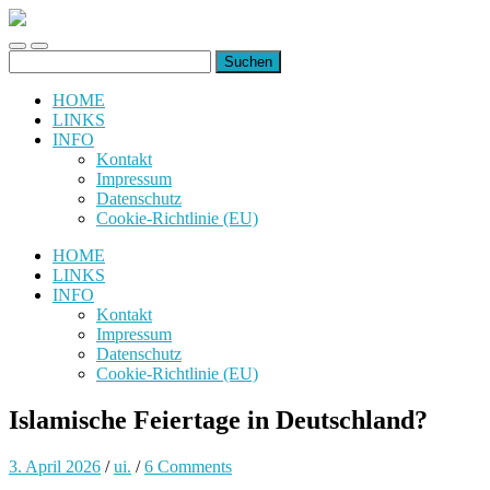
uiuiuiuiuiuiui.de
Toggle
Toggle
Suchen
mobile
search
nach:
menu
field
HOME
LINKS
INFO
Kontakt
Impressum
Datenschutz
Cookie-Richtlinie (EU)
HOME
LINKS
INFO
Kontakt
Impressum
Datenschutz
Cookie-Richtlinie (EU)
Islamische Feiertage in Deutschland?
3. April 2026
/
ui.
/
6 Comments