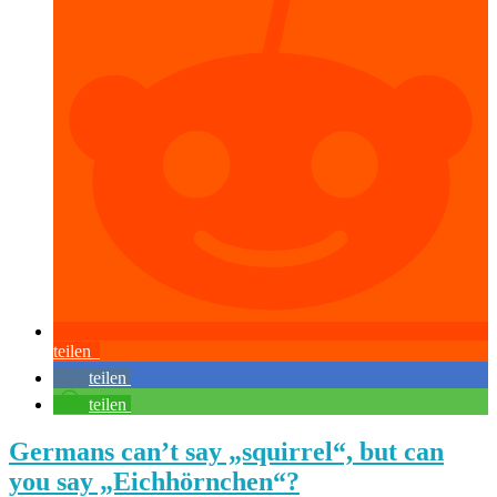
teilen
teilen
teilen
Germans can’t say „squirrel“, but can
you say „Eichhörnchen“?