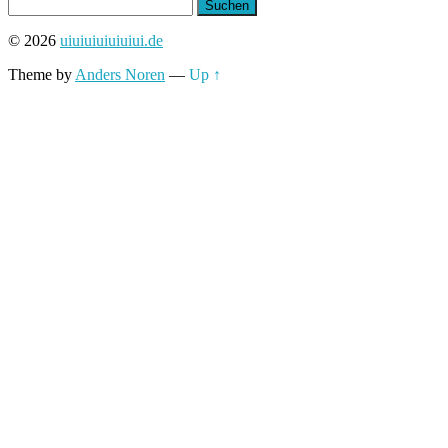
Suchen
nach:
© 2026
uiuiuiuiuiuiui.de
Theme by
Anders Noren
—
Up ↑