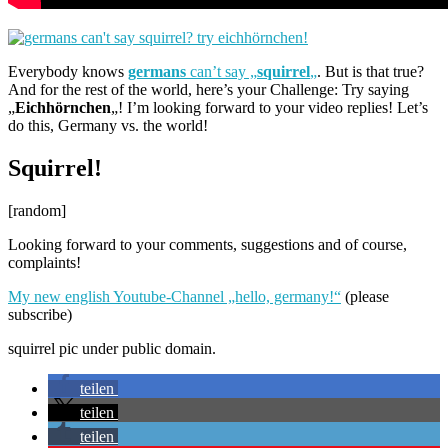
Everybody knows
germans
can’t say „
squirrel
„
. But is that true?
And for the rest of the world, here’s your Challenge: Try saying
„
Eichhörnchen
„! I’m looking forward to your video replies! Let’s
do this, Germany vs. the world!
Squirrel!
[random]
Looking forward to your comments, suggestions and of course,
complaints!
My new english Youtube-Channel „hello, germany!“
(please
subscribe)
squirrel pic under public domain.
teilen
teilen
teilen