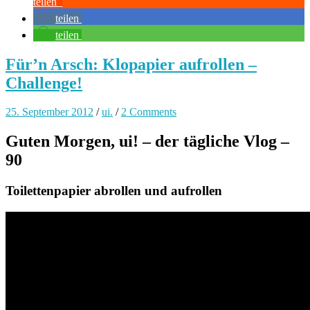
teilen
teilen
teilen
Für’n Arsch: Klopapier aufrollen –
Challenge!
25. September 2012
/
ui.
/
2 Comments
Guten Morgen, ui! – der tägliche Vlog –
90
Toilettenpapier abrollen und aufrollen