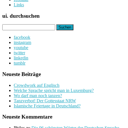
Links
ui. durchsuchen
Suchen
nach:
facebook
instagram
youtube
twitter
linkedin
tumblr
Neueste Beiträge
Crowdwork auf Englisch
Welche Sprache spricht man in Luxemburg?
Wo darf man noch tanzen?
Tanzverbot! Der Gottesstaat NRW
Islamische Feiertage in Deutschland?
Neueste Kommentare
Philos
zu
Die 96 schönsten Wörter der Deutschen Sprache