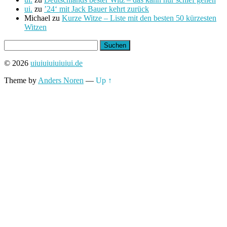
ui.
zu
’24‘ mit Jack Bauer kehrt zurück
Michael
zu
Kurze Witze – Liste mit den besten 50 kürzesten
Witzen
Suchen
nach:
© 2026
uiuiuiuiuiuiui.de
Theme by
Anders Noren
—
Up ↑