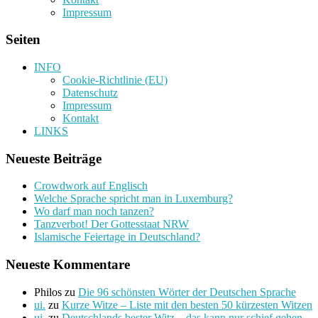
Impressum
Seiten
INFO
Cookie-Richtlinie (EU)
Datenschutz
Impressum
Kontakt
LINKS
Neueste Beiträge
Crowdwork auf Englisch
Welche Sprache spricht man in Luxemburg?
Wo darf man noch tanzen?
Tanzverbot! Der Gottesstaat NRW
Islamische Feiertage in Deutschland?
Neueste Kommentare
Philos
zu
Die 96 schönsten Wörter der Deutschen Sprache
ui.
zu
Kurze Witze – Liste mit den besten 50 kürzesten Witzen
ui.
zu
Deutschlands bester Witz – das kann nur schief gehen