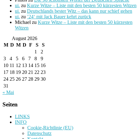
ui.
zu
Kurze Witze – Liste mit den besten 50 kürzesten Witzen
ui.
zu
Deutschlands bester Witz – das kann nur schief gehen
ui.
zu
’24‘ mit Jack Bauer kehrt zurück
Michael
zu
Kurze Witze – Liste mit den besten 50 kürzesten
Witzen
August 2026
M
D
M
D
F
S
S
1
2
3
4
5
6
7
8
9
10
11
12
13
14
15
16
17
18
19
20
21
22
23
24
25
26
27
28
29
30
31
« Mai
Seiten
LINKS
INFO
Cookie-Richtlinie (EU)
Datenschutz
Kontakt