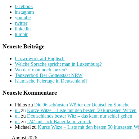
nach:
facebook
instagram
youtube
twitter
linkedin
tumblr
Neueste Beiträge
Crowdwork auf Englisch
Welche Sprache spricht man in Luxemburg?
Wo darf man noch tanzen?
Tanzverbot! Der Gottesstaat NRW
Islamische Feiertage in Deutschland?
Neueste Kommentare
Philos
zu
Die 96 schönsten Wörter der Deutschen Sprache
ui.
zu
Kurze Witze – Liste mit den besten 50 kürzesten Witzen
ui.
zu
Deutschlands bester Witz – das kann nur schief gehen
ui.
zu
’24‘ mit Jack Bauer kehrt zurück
Michael
zu
Kurze Witze – Liste mit den besten 50 kürzesten W
August 2026