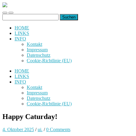
uiuiuiuiuiuiui.de
Toggle
Toggle
Suchen
mobile
search
nach:
menu
field
HOME
LINKS
INFO
Kontakt
Impressum
Datenschutz
Cookie-Richtlinie (EU)
HOME
LINKS
INFO
Kontakt
Impressum
Datenschutz
Cookie-Richtlinie (EU)
Happy Caturday!
4. Oktober 2025
/
ui.
/
0 Comments