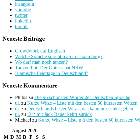
instagram
youtube
twitter
linkedin
tumblr
Neueste Beiträge
Crowdwork auf Englisch
Welche Sprache spricht man in Luxemburg?
Wo darf man noch tanzen?
Tanzverbot! Der Gottesstaat NRW
Islamische Feiertage in Deutschland?
Neueste Kommentare
Philos
zu
Die 96 schönsten Wörter der Deutschen Sprache
ui.
zu
Kurze Witze – Liste mit den besten 50 kürzesten Witzen
ui.
zu
Deutschlands bester Witz – das kann nur schief gehen
ui.
zu
’24‘ mit Jack Bauer kehrt zurück
Michael
zu
Kurze Witze – Liste mit den besten 50 kürzesten W
August 2026
M
D
M
D
F
S
S