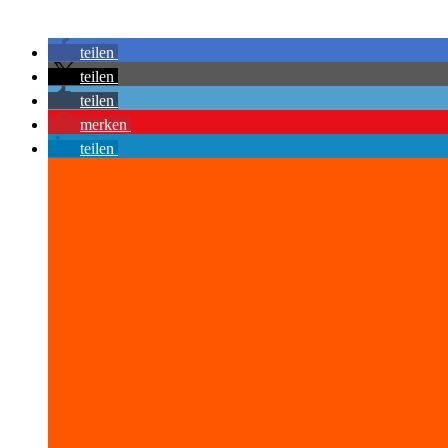
teilen
teilen
teilen
merken
teilen