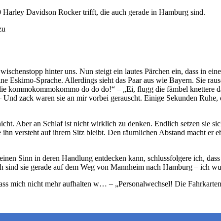
 Harley Davidson Rocker trifft, die auch gerade in Hamburg sind.
zu
ischenstopp hinter uns. Nun steigt ein lautes Pärchen ein, dass in einer
eine Eskimo-Sprache. Allerdings sieht das Paar aus wie Bayern. Sie ra
l die kommokommokommo do do do!“ – „Ei, flugg die fämbel knettere 
i.“ – Und zack waren sie an mir vorbei gerauscht. Einige Sekunden Ruhe
nicht. Aber an Schlaf ist nicht wirklich zu denken. Endlich setzen sie s
ie ihn versteht auf ihrem Sitz bleibt. Den räumlichen Abstand macht er
 keinen Sinn in deren Handlung entdecken kann, schlussfolgere ich, das
h sind sie gerade auf dem Weg von Mannheim nach Hamburg – ich wusst
ß, dass mich nicht mehr aufhalten w… – „Personalwechsel! Die Fahrkarten