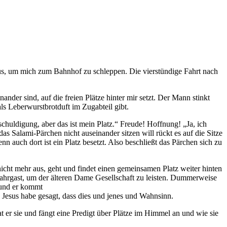
us, um mich zum Bahnhof zu schleppen. Die vierstündige Fahrt nach
inander sind, auf die freien Plätze hinter mir setzt. Der Mann stinkt
ls Leberwurstbrotduft im Zugabteil gibt.
schuldigung, aber das ist mein Platz.“ Freude! Hoffnung! „Ja, ich
das Salami-Pärchen nicht auseinander sitzen will rückt es auf die Sitze
n auch dort ist ein Platz besetzt. Also beschließt das Pärchen sich zu
icht mehr aus, geht und findet einen gemeinsamen Platz weiter hinten
Fahrgast, um der älteren Dame Gesellschaft zu leisten. Dummerweise
 und er kommt
Jesus habe gesagt, dass dies und jenes und Wahnsinn.
at er sie und fängt eine Predigt über Plätze im Himmel an und wie sie