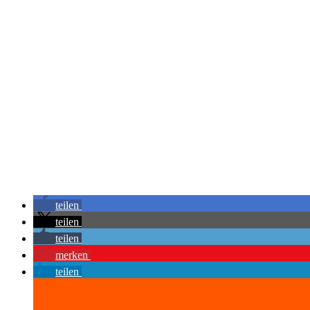
teilen
teilen
teilen
merken
teilen