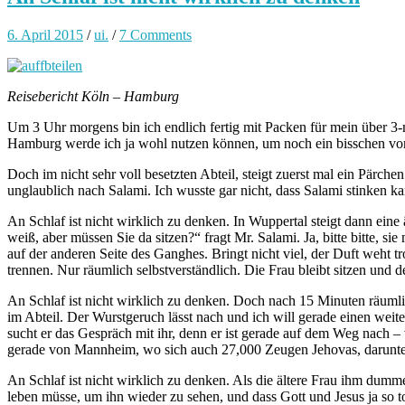
6. April 2015
/
ui.
/
7 Comments
Reisebericht Köln – Hamburg
Um 3 Uhr morgens bin ich endlich fertig mit Packen für mein über 3
Hamburg werde ich ja wohl nutzen können, um noch ein bisschen vor
Doch im nicht sehr voll besetzten Abteil, steigt zuerst mal ein Pärchen 
unglaublich nach Salami. Ich wusste gar nicht, dass Salami stinken k
An Schlaf ist nicht wirklich zu denken. In Wuppertal steigt dann eine
weiß, aber müssen Sie da sitzen?“ fragt Mr. Salami. Ja, bitte bitte, s
auf der anderen Seite des Ganghes. Bringt nicht viel, der Duft weht t
trennen. Nur räumlich selbstverständlich. Die Frau bleibt sitzen und d
An Schlaf ist nicht wirklich zu denken. Doch nach 15 Minuten räumlic
im Abteil. Der Wurstgeruch lässt nach und ich will gerade einen wei
sucht er das Gespräch mit ihr, denn er ist gerade auf dem Weg nach
gerade von Mannheim, wo sich auch 27,000 Zeugen Jehovas, darunter 
An Schlaf ist nicht wirklich zu denken. Als die ältere Frau ihm dumme
leben müsse, um ihn wieder zu sehen, und dass Gott und Jesus ja so t