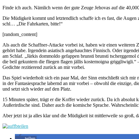
Finde ich auch. Nämlich wenn der gute Zeuge Jehovas auf die 40,000
Die Müdigkeit kommt und letztendlich schaffe ich es fast, die Augen 
schl… „Die Fahrkarten, bitte!“
[random_content]
Als auch die Schaffner-Attacke vorbei ist, haben wir einen weiteren Zw
gehört habe. Irgendein asiatisch angehauchtes Finnisch. Oder irgend
am Schlaf. „Järkis dommoldo gefappen brunsti brunsti tscherggemo
die beil gekuntern die fliegen flagen jällis kostemoigna griggliwigl
Gedichte rezitierend zurück an mir vorbei.
Das Spiel wiederholt sich ein paar Mal, der Sinn entschließt sich mir 
in der Fantasiesprache labernd an mir vorbei – obwohl die einzige, d
und setzt sich wieder auf den Platz.
15 Minuten später, trägt er die Koffer wieder zurück. Da ich absolut
Außerirdische sind. Daher auch die komische Sprache. Wahrscheinlic
Aber jetzt ist ja alles klar und die Müdigkeit ist mittlerweile so gro
teilen