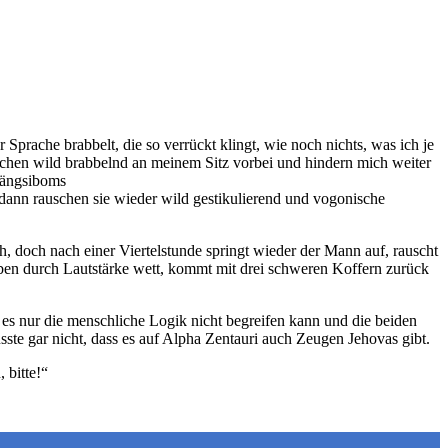
 Sprache brabbelt, die so verrückt klingt, wie noch nichts, was ich je
uschen wild brabbelnd an meinem Sitz vorbei und hindern mich weiter
dängsiboms
, dann rauschen sie wieder wild gestikulierend und vogonische
ich, doch nach einer Viertelstunde springt wieder der Mann auf, rauscht
 eben durch Lautstärke wett, kommt mit drei schweren Koffern zurück
s es nur die menschliche Logik nicht begreifen kann und die beiden
e gar nicht, dass es auf Alpha Zentauri auch Zeugen Jehovas gibt.
, bitte!“