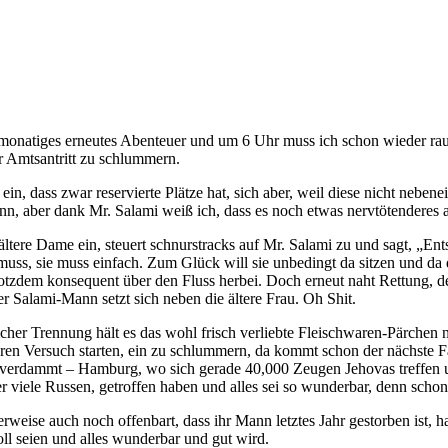
-monatiges erneutes Abenteuer und um 6 Uhr muss ich schon wieder ra
 Amtsantritt zu schlummern.
ein, dass zwar reservierte Plätze hat, sich aber, weil diese nicht nebene
ann, aber dank Mr. Salami weiß ich, dass es noch etwas nervtötenderes a
 ältere Dame ein, steuert schnurstracks auf Mr. Salami zu und sagt, „Ent
ie muss, sie muss einfach. Zum Glück will sie unbedingt da sitzen und da 
rotzdem konsequent über den Fluss herbei. Doch erneut naht Rettung, den
er Salami-Mann setzt sich neben die ältere Frau. Oh Shit.
her Trennung hält es das wohl frisch verliebte Fleischwaren-Pärchen n
teren Versuch starten, ein zu schlummern, da kommt schon der nächste 
 – verdammt – Hamburg, wo sich gerade 40,000 Zeugen Jehovas treffen
viele Russen, getroffen haben und alles sei so wunderbar, denn schon 
rweise auch noch offenbart, dass ihr Mann letztes Jahr gestorben ist, h
oll seien und alles wunderbar und gut wird.