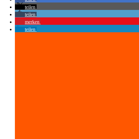
teilen
teilen
merken
teilen