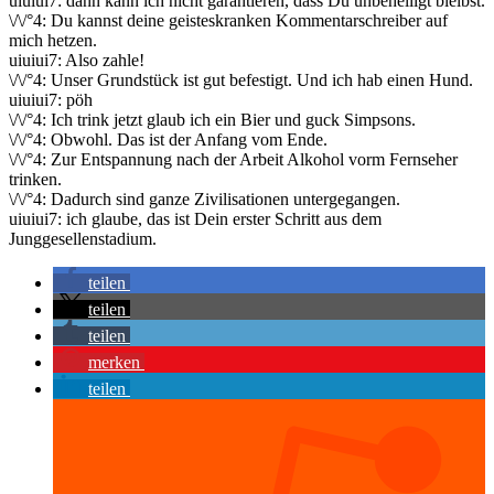
uiuiui7: dann kann ich nicht garantieren, dass Du unbehelligt bleibst.
\/\/°4: Du kannst deine geisteskranken Kommentarschreiber auf
mich hetzen.
uiuiui7: Also zahle!
\/\/°4: Unser Grundstück ist gut befestigt. Und ich hab einen Hund.
uiuiui7: pöh
\/\/°4: Ich trink jetzt glaub ich ein Bier und guck Simpsons.
\/\/°4: Obwohl. Das ist der Anfang vom Ende.
\/\/°4: Zur Entspannung nach der Arbeit Alkohol vorm Fernseher
trinken.
\/\/°4: Dadurch sind ganze Zivilisationen untergegangen.
uiuiui7: ich glaube, das ist Dein erster Schritt aus dem
Junggesellenstadium.
teilen
teilen
teilen
merken
teilen