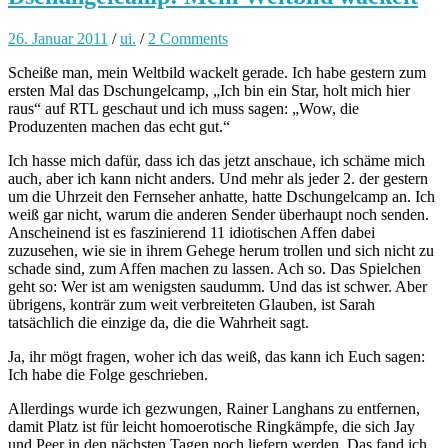
26. Januar 2011
/
ui.
/
2 Comments
Scheiße man, mein Weltbild wackelt gerade. Ich habe gestern zum
ersten Mal das Dschungelcamp, „Ich bin ein Star, holt mich hier
raus“ auf RTL geschaut und ich muss sagen: „Wow, die
Produzenten machen das echt gut.“
Ich hasse mich dafür, dass ich das jetzt anschaue, ich schäme mich
auch, aber ich kann nicht anders. Und mehr als jeder 2. der gestern
um die Uhrzeit den Fernseher anhatte, hatte Dschungelcamp an. Ich
weiß gar nicht, warum die anderen Sender überhaupt noch senden.
Anscheinend ist es faszinierend 11 idiotischen Affen dabei
zuzusehen, wie sie in ihrem Gehege herum trollen und sich nicht zu
schade sind, zum Affen machen zu lassen. Ach so. Das Spielchen
geht so: Wer ist am wenigsten saudumm. Und das ist schwer. Aber
übrigens, konträr zum weit verbreiteten Glauben, ist Sarah
tatsächlich die einzige da, die die Wahrheit sagt.
Ja, ihr mögt fragen, woher ich das weiß, das kann ich Euch sagen:
Ich habe die Folge geschrieben.
Allerdings wurde ich gezwungen, Rainer Langhans zu entfernen,
damit Platz ist für leicht homoerotische Ringkämpfe, die sich Jay
und Peer in den nächsten Tagen noch liefern werden. Das fand ich