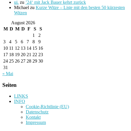
ui.
zu
’24‘ mit Jack Bauer kehrt zurück
Michael
zu
Kurze Witze – Liste mit den besten 50 kürzesten
Witzen
August 2026
M
D
M
D
F
S
S
1
2
3
4
5
6
7
8
9
10
11
12
13
14
15
16
17
18
19
20
21
22
23
24
25
26
27
28
29
30
31
« Mai
Seiten
LINKS
INFO
Cookie-Richtlinie (EU)
Datenschutz
Kontakt
Impressum