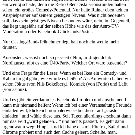
ein wenig schade, denn die Retro-68er-Diskussionsrunden hatten
schon ein großes Comedy-Potential. Nur hatte Rainer eben keinen
Anspielpartner auf seinem geistigen Niveau. Was nicht bedeuten
soll, dass sein geistiges Niveau besonders wäre, nein, im Gegenteil,
das liegt ungefähr auf der selben Höhe wie das der Astro-TV-
Moderatoren oder Facebook-Glücksnuß-Poster.
Nur Casting-Band-Teilnehmer liegt halt noch ein wenig mehr
drunter.
Ansonsten, was ist noch so passiert? Nun, im Jugendclub
Nordhausen gibt es eine Ü40-Party. Welcher Ort wäre passender?
Und eine Frage für die Leser: Wenn es bei Ikea ein Comedy- und
Kabarettregal gäbe, wie würde es heißen? Als Antworten haben wir
schon Jökus (von Nils Bokelberg), Komick (von iForia) und Lafit
(von asinuz).
Und es gibt ein verdammtes Facebook-Problem und anscheinend
kann mir niemand helfen: Wenn ich bei einer Veranstaltung Freunde
einladen will, klicke ich normalerweise bei dieser auf „Gäste
einladen“ und wähle diese aus. Seit Tagen allerdings erscheint dann
nur das Feld „wird geladen…“ und nichts passiert. Es geht dann
irgendwann weg. Hmpf. Und ich habe das mit Firefox, Safari und
Chrome probiert und auch den Cache geleert. Scheiße, man.