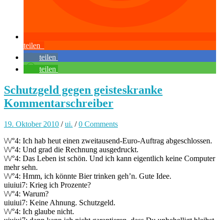
teilen
teilen
teilen
Schutzgeld gegen geisteskranke
Kommentarschreiber
19. Oktober 2010
/
ui.
/
0 Comments
\/\/°4: Ich hab heut einen zweitausend-Euro-Auftrag abgeschlossen.
\/\/°4: Und grad die Rechnung ausgedruckt.
\/\/°4: Das Leben ist schön. Und ich kann eigentlich keine Computer
mehr sehn.
\/\/°4: Hmm, ich könnte Bier trinken geh’n. Gute Idee.
uiuiui7: Krieg ich Prozente?
\/\/°4: Warum?
uiuiui7: Keine Ahnung. Schutzgeld.
\/\/°4: Ich glaube nicht.