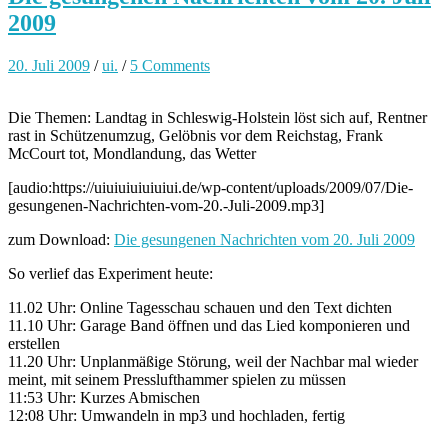
2009
20. Juli 2009
/
ui.
/
5 Comments
Die Themen: Landtag in Schleswig-Holstein löst sich auf, Rentner
rast in Schützenumzug, Gelöbnis vor dem Reichstag, Frank
McCourt tot, Mondlandung, das Wetter
[audio:https://uiuiuiuiuiuiui.de/wp-content/uploads/2009/07/Die-
gesungenen-Nachrichten-vom-20.-Juli-2009.mp3]
zum Download:
Die gesungenen Nachrichten vom 20. Juli 2009
So verlief das Experiment heute:
11.02 Uhr: Online Tagesschau schauen und den Text dichten
11.10 Uhr: Garage Band öffnen und das Lied komponieren und
erstellen
11.20 Uhr: Unplanmäßige Störung, weil der Nachbar mal wieder
meint, mit seinem Presslufthammer spielen zu müssen
11:53 Uhr: Kurzes Abmischen
12:08 Uhr: Umwandeln in mp3 und hochladen, fertig