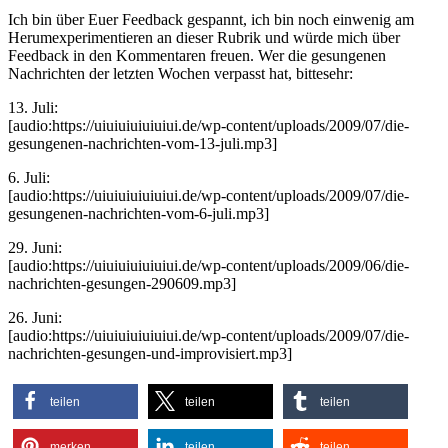
Ich bin über Euer Feedback gespannt, ich bin noch einwenig am
Herumexperimentieren an dieser Rubrik und würde mich über
Feedback in den Kommentaren freuen. Wer die gesungenen
Nachrichten der letzten Wochen verpasst hat, bittesehr:
13. Juli:
[audio:https://uiuiuiuiuiuiui.de/wp-content/uploads/2009/07/die-
gesungenen-nachrichten-vom-13-juli.mp3]
6. Juli:
[audio:https://uiuiuiuiuiuiui.de/wp-content/uploads/2009/07/die-
gesungenen-nachrichten-vom-6-juli.mp3]
29. Juni:
[audio:https://uiuiuiuiuiuiui.de/wp-content/uploads/2009/06/die-
nachrichten-gesungen-290609.mp3]
26. Juni:
[audio:https://uiuiuiuiuiuiui.de/wp-content/uploads/2009/07/die-
nachrichten-gesungen-und-improvisiert.mp3]
teilen
teilen
teilen
merken
teilen
teilen