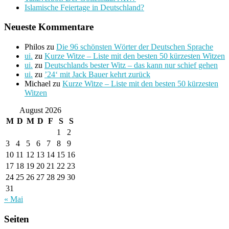
Islamische Feiertage in Deutschland?
Neueste Kommentare
Philos
zu
Die 96 schönsten Wörter der Deutschen Sprache
ui.
zu
Kurze Witze – Liste mit den besten 50 kürzesten Witzen
ui.
zu
Deutschlands bester Witz – das kann nur schief gehen
ui.
zu
’24‘ mit Jack Bauer kehrt zurück
Michael
zu
Kurze Witze – Liste mit den besten 50 kürzesten
Witzen
August 2026
M
D
M
D
F
S
S
1
2
3
4
5
6
7
8
9
10
11
12
13
14
15
16
17
18
19
20
21
22
23
24
25
26
27
28
29
30
31
« Mai
Seiten