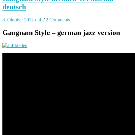
deutsch
8. Oktober 2012
/
ui.
/
2 Comments
Gangnam Style – german jazz version