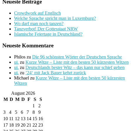
Neueste Beiträge
Crowdwork auf Englisch
Welche Sprache spricht man in Luxemburg?
Wo darf man noch tanzen?
Tanzverbot! Der Gottesstaat NRW
Islamische Feiertage in Deutschland?
Neueste Kommentare
Philos
zu
Die 96 schönsten Wörter der Deutschen Sprache
ui.
zu
Kurze Witze – Liste mit den besten 50 kürzesten Witzen
ui.
zu
Deutschlands bester Witz – das kann nur schief gehen
ui.
zu
’24‘ mit Jack Bauer kehrt zurück
Michael
zu
Kurze Witze – Liste mit den besten 50 kürzesten
Witzen
August 2026
M
D
M
D
F
S
S
1
2
3
4
5
6
7
8
9
10
11
12
13
14
15
16
17
18
19
20
21
22
23