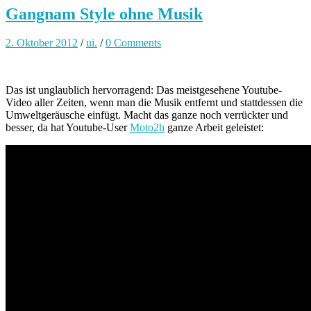
Gangnam Style ohne Musik
2. Oktober 2012
/
ui.
/
0 Comments
Das ist unglaublich hervorragend: Das meistgesehene Youtube-
Video aller Zeiten, wenn man die Musik entfernt und stattdessen die
Umweltgeräusche einfügt. Macht das ganze noch verrückter und
besser, da hat Youtube-User
Moto2h
ganze Arbeit geleistet: