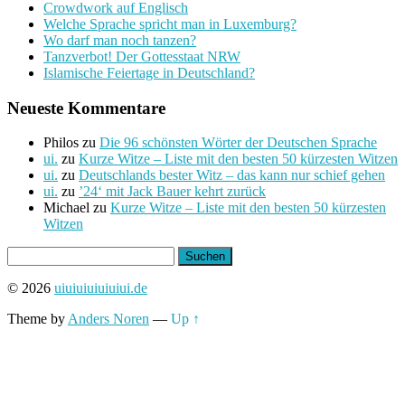
Crowdwork auf Englisch
Welche Sprache spricht man in Luxemburg?
Wo darf man noch tanzen?
Tanzverbot! Der Gottesstaat NRW
Islamische Feiertage in Deutschland?
Neueste Kommentare
Philos
zu
Die 96 schönsten Wörter der Deutschen Sprache
ui.
zu
Kurze Witze – Liste mit den besten 50 kürzesten Witzen
ui.
zu
Deutschlands bester Witz – das kann nur schief gehen
ui.
zu
’24‘ mit Jack Bauer kehrt zurück
Michael
zu
Kurze Witze – Liste mit den besten 50 kürzesten
Witzen
Suchen
nach:
© 2026
uiuiuiuiuiuiui.de
Theme by
Anders Noren
—
Up ↑