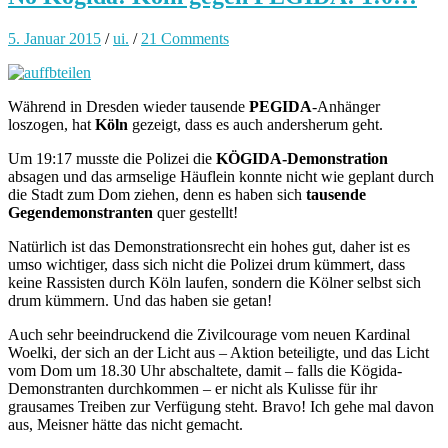
5. Januar 2015
/
ui.
/
21 Comments
Während in Dresden wieder tausende
PEGIDA
-Anhänger
loszogen, hat
Köln
gezeigt, dass es auch andersherum geht.
Um 19:17 musste die Polizei die
KÖGIDA-Demonstration
absagen und das armselige Häuflein konnte nicht wie geplant durch
die Stadt zum Dom ziehen, denn es haben sich
tausende
Gegendemonstranten
quer gestellt!
Natürlich ist das Demonstrationsrecht ein hohes gut, daher ist es
umso wichtiger, dass sich nicht die Polizei drum kümmert, dass
keine Rassisten durch Köln laufen, sondern die Kölner selbst sich
drum kümmern. Und das haben sie getan!
Auch sehr beeindruckend die Zivilcourage vom neuen Kardinal
Woelki, der sich an der Licht aus – Aktion beteiligte, und das Licht
vom Dom um 18.30 Uhr abschaltete, damit – falls die Kögida-
Demonstranten durchkommen – er nicht als Kulisse für ihr
grausames Treiben zur Verfügung steht. Bravo! Ich gehe mal davon
aus, Meisner hätte das nicht gemacht.