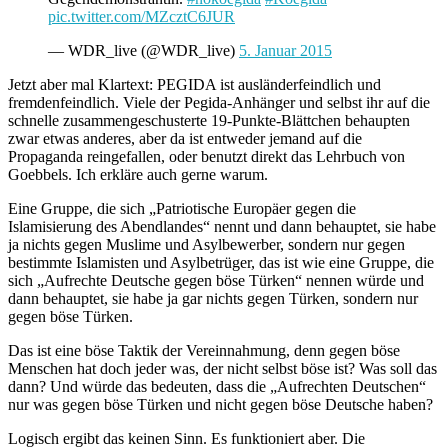
pic.twitter.com/MZcztC6JUR
— WDR_live (@WDR_live)
5. Januar 2015
Jetzt aber mal Klartext: PEGIDA ist ausländerfeindlich und
fremdenfeindlich. Viele der Pegida-Anhänger und selbst ihr auf die
schnelle zusammengeschusterte 19-Punkte-Blättchen behaupten
zwar etwas anderes, aber da ist entweder jemand auf die
Propaganda reingefallen, oder benutzt direkt das Lehrbuch von
Goebbels. Ich erkläre auch gerne warum.
Eine Gruppe, die sich „Patriotische Europäer gegen die
Islamisierung des Abendlandes“ nennt und dann behauptet, sie habe
ja nichts gegen Muslime und Asylbewerber, sondern nur gegen
bestimmte Islamisten und Asylbetrüger, das ist wie eine Gruppe, die
sich „Aufrechte Deutsche gegen böse Türken“ nennen würde und
dann behauptet, sie habe ja gar nichts gegen Türken, sondern nur
gegen böse Türken.
Das ist eine böse Taktik der Vereinnahmung, denn gegen böse
Menschen hat doch jeder was, der nicht selbst böse ist? Was soll das
dann? Und würde das bedeuten, dass die „Aufrechten Deutschen“
nur was gegen böse Türken und nicht gegen böse Deutsche haben?
Logisch ergibt das keinen Sinn. Es funktioniert aber. Die