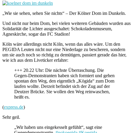
„Wie sie sehen, sehen Sie nichts“ – Der Kölner Dom im Dunkeln.
Und nicht nur beim Dom, bei vielen weiteren Gebäuden wurden aus
Solidarität die Lichter ausgeschaltet: Schokoladenmuseum,
Agneskirche, sogar das FC Stadion!
Köln wäre allerdings nicht Köln, wenn das alles wäre. Um den
PEGIDA Leuten nicht nur eine Niederlage zu bescheren, sondern
um sie auch noch so richtig zu demütigen, passiert gerade das hier,
wie ich aus dem Liveticker erfahre:
+++ 20.22 Uhr: Die nächste Überraschung. Die
Gegen-Demonstranten haben sich formiert und gehen
spontan den Weg, den eigentlich „Kögida“ zum Dom
laufen wollte. Derzeit befindet sich der Zug auf der
Deutzer Brücke. Sie wollen den Weg reinwaschen,
heißt es.
(
express.de
)
Sehr geil.
„Wir haben uns eingekesselt gefühlt“, sagt eine
Gegendemonstrantin.
#nokoegida
#Koegida