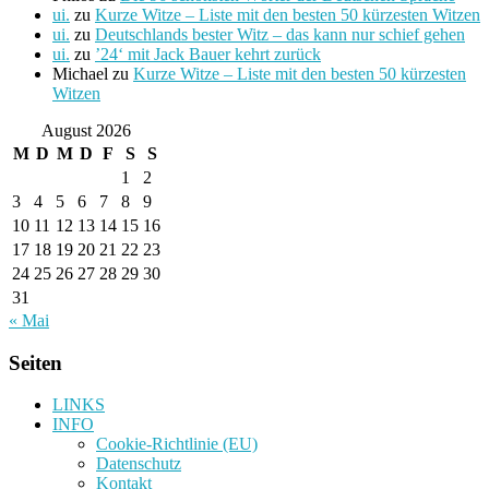
ui.
zu
Kurze Witze – Liste mit den besten 50 kürzesten Witzen
ui.
zu
Deutschlands bester Witz – das kann nur schief gehen
ui.
zu
’24‘ mit Jack Bauer kehrt zurück
Michael
zu
Kurze Witze – Liste mit den besten 50 kürzesten
Witzen
August 2026
M
D
M
D
F
S
S
1
2
3
4
5
6
7
8
9
10
11
12
13
14
15
16
17
18
19
20
21
22
23
24
25
26
27
28
29
30
31
« Mai
Seiten
LINKS
INFO
Cookie-Richtlinie (EU)
Datenschutz
Kontakt