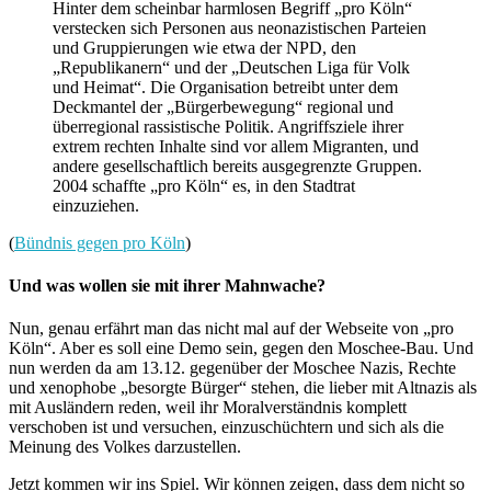
Hinter dem scheinbar harmlosen Begriff „pro Köln“
verstecken sich Personen aus neonazistischen Parteien
und Gruppierungen wie etwa der NPD, den
„Republikanern“ und der „Deutschen Liga für Volk
und Heimat“. Die Organisation betreibt unter dem
Deckmantel der „Bürgerbewegung“ regional und
überregional rassistische Politik. Angriffsziele ihrer
extrem rechten Inhalte sind vor allem Migranten, und
andere gesellschaftlich bereits ausgegrenzte Gruppen.
2004 schaffte „pro Köln“ es, in den Stadtrat
einzuziehen.
(
Bündnis gegen pro Köln
)
Und was wollen sie mit ihrer Mahnwache?
Nun, genau erfährt man das nicht mal auf der Webseite von „pro
Köln“. Aber es soll eine Demo sein, gegen den Moschee-Bau. Und
nun werden da am 13.12. gegenüber der Moschee Nazis, Rechte
und xenophobe „besorgte Bürger“ stehen, die lieber mit Altnazis als
mit Ausländern reden, weil ihr Moralverständnis komplett
verschoben ist und versuchen, einzuschüchtern und sich als die
Meinung des Volkes darzustellen.
Jetzt kommen wir ins Spiel. Wir können zeigen, dass dem nicht so