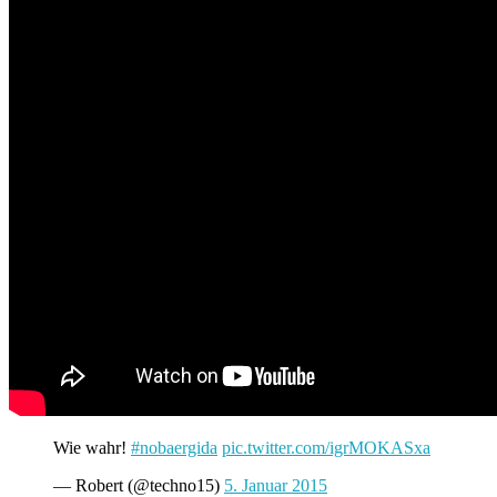
Wie wahr!
#nobaergida
pic.twitter.com/igrMOKASxa
— Robert (@techno15)
5. Januar 2015