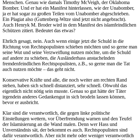
Menschen. Genau wie damals Timothy McVeigh, der Oklahoma
Bomber. Und er hat ein Manifest hinterlassen, wie der Unabomber,
ja er hat sogar zu großen Teilen vom Unabomber abgeschrieben.
Ein Plagiat also (Guttenberg-Witze sind jetzt nicht angebracht).
Auch Henryk M. Broder wird in dem Manifest des islamfeindlichen
Schützen zitiert. Bedeutet das etwas?
Ehrlich gesagt, nein. Auch wenn einige jetzt die Schuld in die
Richtung von Rechtspopulisten schieben möchten und so gerne man
seine Wut und seine Verzweiflung nutzen möchte, um die Schuld
auf andere zu schieben, die Ausländerhass anstachelnden
fremdenfeindlichen Rechtspopulisten, z.B., so gerne man die Tat
auch nutzen möchte – das geht nicht.
Konservative Kräfte und alle, die noch weiter am rechten Rand
stehen, haben sich schnell distanziert, sehr schnell. Obwohl das
eigentlich nicht nötig sein musste. Genau so gut hätte der Täter
irgendein anderes Gedankengut in sich brodeln lassen können,
bevor er ausbricht.
Klar sind die verantwortlich, die gegen linke politische
Einstellungen wettern, vor Überfremdung warnen und den Teufel
der Islamisierung an die Wand malen. Denn wer Hass und
Unverständnis sät, der bekommt es auch. Rechtspopulisten sind
dafür verantwortlich. Aber nicht mehr oder weniger verantwortlich