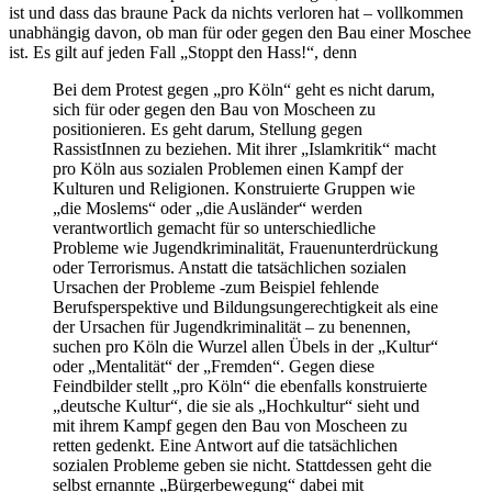
ist und dass das braune Pack da nichts verloren hat – vollkommen
unabhängig davon, ob man für oder gegen den Bau einer Moschee
ist. Es gilt auf jeden Fall „Stoppt den Hass!“, denn
Bei dem Protest gegen „pro Köln“ geht es nicht darum,
sich für oder gegen den Bau von Moscheen zu
positionieren. Es geht darum, Stellung gegen
RassistInnen zu beziehen. Mit ihrer „Islamkritik“ macht
pro Köln aus sozialen Problemen einen Kampf der
Kulturen und Religionen. Konstruierte Gruppen wie
„die Moslems“ oder „die Ausländer“ werden
verantwortlich gemacht für so unterschiedliche
Probleme wie Jugendkriminalität, Frauenunterdrückung
oder Terrorismus. Anstatt die tatsächlichen sozialen
Ursachen der Probleme -zum Beispiel fehlende
Berufsperspektive und Bildungsungerechtigkeit als eine
der Ursachen für Jugendkriminalität – zu benennen,
suchen pro Köln die Wurzel allen Übels in der „Kultur“
oder „Mentalität“ der „Fremden“. Gegen diese
Feindbilder stellt „pro Köln“ die ebenfalls konstruierte
„deutsche Kultur“, die sie als „Hochkultur“ sieht und
mit ihrem Kampf gegen den Bau von Moscheen zu
retten gedenkt. Eine Antwort auf die tatsächlichen
sozialen Probleme geben sie nicht. Stattdessen geht die
selbst ernannte „Bürgerbewegung“ dabei mit