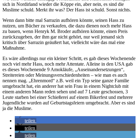
sich in Nordirland wieder die Köppe ein, aber nein, es sind die
Muslime schuld. Merkt ihr was? Der Hass ist schuld. Sonst nichts.
Wenn dann bitte mal Sarrazin aufhören könnte, seinen Hass zu
nutzen, um Bücher zu verkaufen, die dazu dienen noch mehr Hass
zu bauen, wenn Henryk M. Broder aufhören könnte, einen Preis
zurückzugeben, der ihm gar nicht gehört, nur weil jemand sich
kritisch über Sarrazin geäußert hat, vielleicht wäre das mal eine
Maßnahme.
Es wäre allerdings nur ein kleiner Schritt, es gab dieses Wochenende
noch viel mehr Hass, noch mehr Attentate. Alleine in den USA gab
es dieses Wochenende 9 Amokläufe, „Auseinandersetzungen“,
Streitereien oder Meinungsverschiedenheiten – wie man es auch
nennen mag. „Ehrenmord“ z.B. weil ein Typ seine ganze Familie
umgebracht hat, ein anderer hat sein Frau in einem Nightclub mit
einem anderen Mann reden sehen und auf 7 Leute geschossen, 3
Leute starben bei einer Schießerei auf einem Bikerfest und mehrere
Jugendliche wurden auf Geburtstagsfeiern umgebracht. Aber es sind
ja die Muslime.
teilen
teilen
teilen