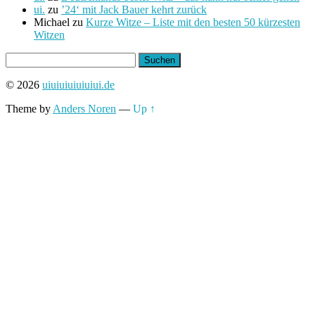
ui.
zu
’24‘ mit Jack Bauer kehrt zurück
Michael
zu
Kurze Witze – Liste mit den besten 50 kürzesten
Witzen
Suchen
nach:
© 2026
uiuiuiuiuiuiui.de
Theme by
Anders Noren
—
Up ↑