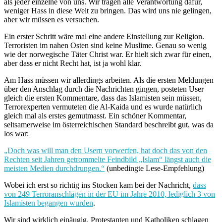
als jeder einzelne von uns. Wir tragen alle Verantwortung dafür,
weniger Hass in diese Welt zu bringen. Das wird uns nie gelingen,
aber wir müssen es versuchen.
Ein erster Schritt wäre mal eine andere Einstellung zur Religion.
Terroristen im nahen Osten sind keine Muslime. Genau so wenig
wie der norwegische Täter Christ war. Er hielt sich zwar für einen,
aber dass er nicht Recht hat, ist ja wohl klar.
Am Hass müssen wir allerdings arbeiten. Als die ersten Meldungen
über den Anschlag durch die Nachrichten gingen, posteten User
gleich die ersten Kommentare, dass das Islamisten sein müssen,
Terrorexperten vermuteten die Al-Kaida und es wurde natürlich
gleich mal als erstes gemutmasst. Ein schöner Kommentar,
seltsamerweise im österreichischen Standard beschreibt gut, was da
los war:
„Doch was will man den Usern vorwerfen, hat doch das von den
Rechten seit Jahren getrommelte Feindbild „Islam“ längst auch die
meisten Medien durchdrungen.“
(unbedingte Lese-Empfehlung)
Wobei ich erst so richtig ins Stocken kam bei der Nachricht,
dass
von 249 Terroranschlägen in der EU im Jahre 2010, lediglich 3 von
Islamisten begangen wurden
.
Wir sind wirklich einäugig. Protestanten und Katholiken schlagen