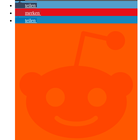
teilen
merken
teilen