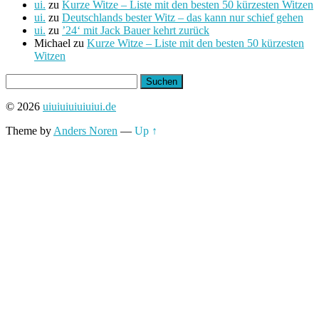
ui.
zu
Kurze Witze – Liste mit den besten 50 kürzesten Witzen
ui.
zu
Deutschlands bester Witz – das kann nur schief gehen
ui.
zu
’24‘ mit Jack Bauer kehrt zurück
Michael
zu
Kurze Witze – Liste mit den besten 50 kürzesten
Witzen
Suchen
nach:
© 2026
uiuiuiuiuiuiui.de
Theme by
Anders Noren
—
Up ↑