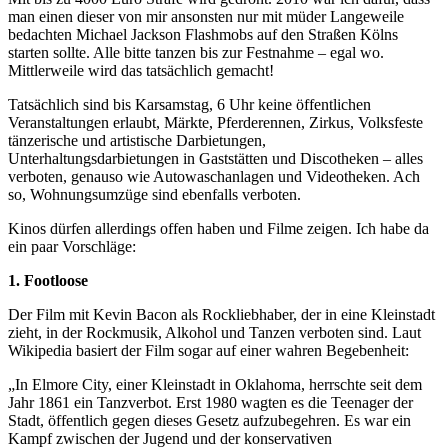
man einen dieser von mir ansonsten nur mit müder Langeweile
bedachten Michael Jackson Flashmobs auf den Straßen Kölns
starten sollte. Alle bitte tanzen bis zur Festnahme – egal wo.
Mittlerweile wird das tatsächlich gemacht!
Tatsächlich sind bis Karsamstag, 6 Uhr keine öffentlichen
Veranstaltungen erlaubt, Märkte, Pferderennen, Zirkus, Volksfeste
tänzerische und artistische Darbietungen,
Unterhaltungsdarbietungen in Gaststätten und Discotheken – alles
verboten, genauso wie Autowaschanlagen und Videotheken. Ach
so, Wohnungsumzüge sind ebenfalls verboten.
Kinos dürfen allerdings offen haben und Filme zeigen. Ich habe da
ein paar Vorschläge:
1. Footloose
Der Film mit Kevin Bacon als Rockliebhaber, der in eine Kleinstadt
zieht, in der Rockmusik, Alkohol und Tanzen verboten sind. Laut
Wikipedia basiert der Film sogar auf einer wahren Begebenheit:
„In Elmore City, einer Kleinstadt in Oklahoma, herrschte seit dem
Jahr 1861 ein Tanzverbot. Erst 1980 wagten es die Teenager der
Stadt, öffentlich gegen dieses Gesetz aufzubegehren. Es war ein
Kampf zwischen der Jugend und der konservativen