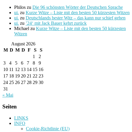
Philos
zu
Die 96 schönsten Wörter der Deutschen Sprache
ui.
zu
Kurze Witze – Liste mit den besten 50 kürzesten Witzen
ui.
zu
Deutschlands bester Witz – das kann nur schief gehen
ui.
zu
’24‘ mit Jack Bauer kehrt zurück
Michael
zu
Kurze Witze – Liste mit den besten 50 kürzesten
Witzen
August 2026
M
D
M
D
F
S
S
1
2
3
4
5
6
7
8
9
10
11
12
13
14
15
16
17
18
19
20
21
22
23
24
25
26
27
28
29
30
31
« Mai
Seiten
LINKS
INFO
Cookie-Richtlinie (EU)