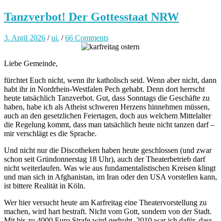
Tanzverbot! Der Gottesstaat NRW
3. April 2026
/
ui.
/
66 Comments
Liebe Gemeinde,
fürchtet Euch nicht, wenn ihr katholisch seid. Wenn aber nicht, dann
habt ihr in Nordrhein-Westfalen Pech gehabt. Denn dort herrscht
heute tatsächlich Tanzverbot. Gut, dass Sonntags die Geschäfte zu
haben, habe ich als Atheist schweren Herzens hinnehmen müssen,
auch an den gesetzlichen Feiertagen, doch aus welchem Mittelalter
die Regelung kommt, dass man tatsächlich heute nicht tanzen darf –
mir verschlägt es die Sprache.
Und nicht nur die Discotheken haben heute geschlossen (und zwar
schon seit Gründonnerstag 18 Uhr), auch der Theaterbetrieb darf
nicht weiterlaufen. Was wie aus fundamentalistischen Kreisen klingt
und man sich in Afghanistan, im Iran oder den USA vorstellen kann,
ist bittere Realität in Köln.
Wer hier versucht heute am Karfreitag eine Theatervorstellung zu
machen, wird hart bestraft. Nicht vom Gott, sondern von der Stadt.
Mit bis zu 4000 Euro Strafe wird gedroht. 2010 war ich dafür, dass