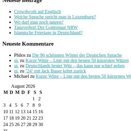
Neueste Beiträge
Crowdwork auf Englisch
Welche Sprache spricht man in Luxemburg?
Wo darf man noch tanzen?
Tanzverbot! Der Gottesstaat NRW
Islamische Feiertage in Deutschland?
Neueste Kommentare
Philos
zu
Die 96 schönsten Wörter der Deutschen Sprache
ui.
zu
Kurze Witze – Liste mit den besten 50 kürzesten Witzen
ui.
zu
Deutschlands bester Witz – das kann nur schief gehen
ui.
zu
’24‘ mit Jack Bauer kehrt zurück
Michael
zu
Kurze Witze – Liste mit den besten 50 kürzesten W
August 2026
M
D
M
D
F
S
S
1
2
3
4
5
6
7
8
9
10
11
12
13
14
15
16
17
18
19
20
21
22
23
24
25
26
27
28
29
30
31