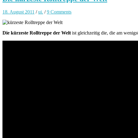
18. August 2011
/
ui.
/
9 Comments
Die kürzeste Rolltreppe der Welt
ist gleichzeitig die, die am wen