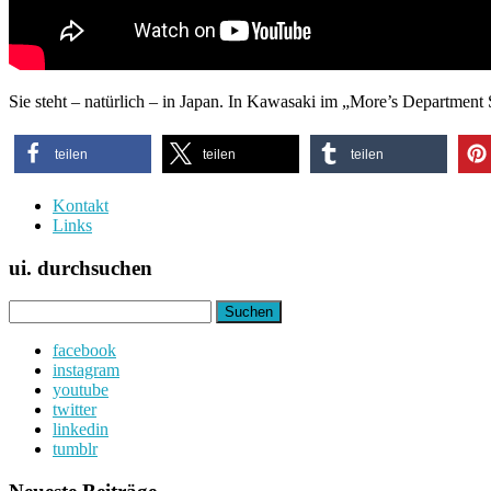
Sie steht – natürlich – in Japan. In Kawasaki im „More’s Department 
teilen
teilen
teilen
Kontakt
Links
ui. durchsuchen
Suchen
nach:
facebook
instagram
youtube
twitter
linkedin
tumblr