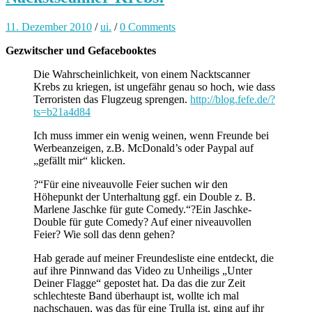
11. Dezember 2010
/
ui.
/
0 Comments
Gezwitscher und Gefacebooktes
Die Wahrscheinlichkeit, von einem Nacktscanner
Krebs zu kriegen, ist ungefähr genau so hoch, wie dass
Terroristen das Flugzeug sprengen.
http://blog.fefe.de/?
ts=b21a4d84
Ich muss immer ein wenig weinen, wenn Freunde bei
Werbeanzeigen, z.B. McDonald’s oder Paypal auf
„gefällt mir“ klicken.
?“Für eine niveauvolle Feier suchen wir den
Höhepunkt der Unterhaltung ggf. ein Double z. B.
Marlene Jaschke für gute Comedy.“?Ein Jaschke-
Double für gute Comedy? Auf einer niveauvollen
Feier? Wie soll das denn gehen?
Hab gerade auf meiner Freundesliste eine entdeckt, die
auf ihre Pinnwand das Video zu Unheiligs „Unter
Deiner Flagge“ gepostet hat. Da das die zur Zeit
schlechteste Band überhaupt ist, wollte ich mal
nachschauen, was das für eine Trulla ist, ging auf ihr