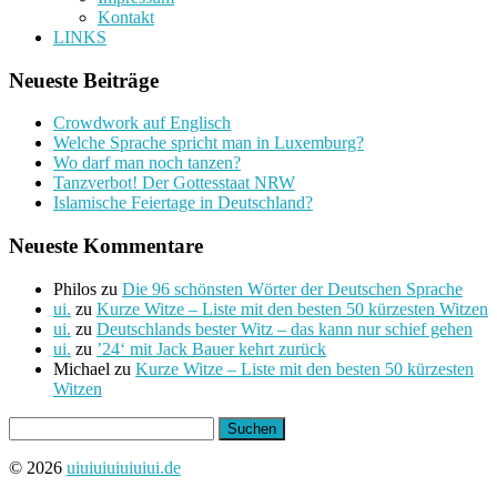
Kontakt
LINKS
Neueste Beiträge
Crowdwork auf Englisch
Welche Sprache spricht man in Luxemburg?
Wo darf man noch tanzen?
Tanzverbot! Der Gottesstaat NRW
Islamische Feiertage in Deutschland?
Neueste Kommentare
Philos
zu
Die 96 schönsten Wörter der Deutschen Sprache
ui.
zu
Kurze Witze – Liste mit den besten 50 kürzesten Witzen
ui.
zu
Deutschlands bester Witz – das kann nur schief gehen
ui.
zu
’24‘ mit Jack Bauer kehrt zurück
Michael
zu
Kurze Witze – Liste mit den besten 50 kürzesten
Witzen
Suchen
nach:
© 2026
uiuiuiuiuiuiui.de