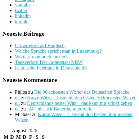
youtube
twitter
linkedin
tumblr
Neueste Beiträge
Crowdwork auf Englisch
Welche Sprache spricht man in Luxemburg?
Wo darf man noch tanzen?
Tanzverbot! Der Gottesstaat NRW
Islamische Feiertage in Deutschland?
Neueste Kommentare
Philos
zu
Die 96 schönsten Wörter der Deutschen Sprache
ui.
zu
Kurze Witze – Liste mit den besten 50 kürzesten Witzen
ui.
zu
Deutschlands bester Witz – das kann nur schief gehen
ui.
zu
’24‘ mit Jack Bauer kehrt zurück
Michael
zu
Kurze Witze – Liste mit den besten 50 kürzesten
Witzen
August 2026
M
D
M
D
F
S
S