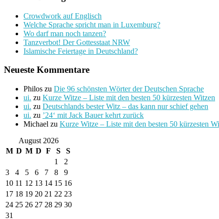
Crowdwork auf Englisch
Welche Sprache spricht man in Luxemburg?
Wo darf man noch tanzen?
Tanzverbot! Der Gottesstaat NRW
Islamische Feiertage in Deutschland?
Neueste Kommentare
Philos
zu
Die 96 schönsten Wörter der Deutschen Sprache
ui.
zu
Kurze Witze – Liste mit den besten 50 kürzesten Witzen
ui.
zu
Deutschlands bester Witz – das kann nur schief gehen
ui.
zu
’24‘ mit Jack Bauer kehrt zurück
Michael
zu
Kurze Witze – Liste mit den besten 50 kürzesten W
August 2026
M
D
M
D
F
S
S
1
2
3
4
5
6
7
8
9
10
11
12
13
14
15
16
17
18
19
20
21
22
23
24
25
26
27
28
29
30
31