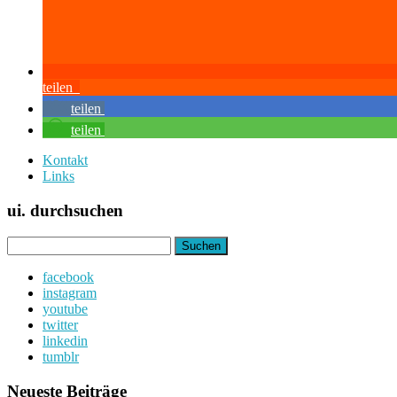
teilen
teilen
teilen
Kontakt
Links
ui. durchsuchen
Suchen
nach:
facebook
instagram
youtube
twitter
linkedin
tumblr
Neueste Beiträge