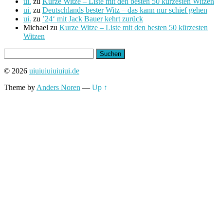
ui.
zu
Kurze Witze – Liste mit den besten 50 kürzesten Witzen
ui.
zu
Deutschlands bester Witz – das kann nur schief gehen
ui.
zu
’24‘ mit Jack Bauer kehrt zurück
Michael
zu
Kurze Witze – Liste mit den besten 50 kürzesten
Witzen
Suchen
nach:
© 2026
uiuiuiuiuiuiui.de
Theme by
Anders Noren
—
Up ↑