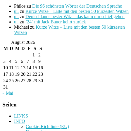
Philos
zu
Die 96 schönsten Wörter der Deutschen Sprache
ui.
zu
Kurze Witze – Liste mit den besten 50 kürzesten Witzen
ui.
zu
Deutschlands bester Witz – das kann nur schief gehen
ui.
zu
’24‘ mit Jack Bauer kehrt zurück
Michael
zu
Kurze Witze – Liste mit den besten 50 kürzesten
Witzen
August 2026
M
D
M
D
F
S
S
1
2
3
4
5
6
7
8
9
10
11
12
13
14
15
16
17
18
19
20
21
22
23
24
25
26
27
28
29
30
31
« Mai
Seiten
LINKS
INFO
Cookie-Richtlinie (EU)