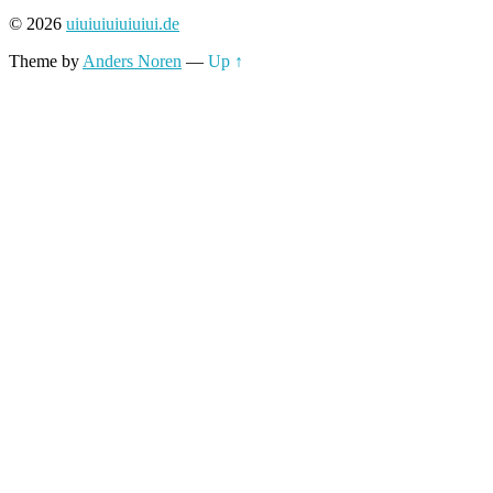
nach:
© 2026
uiuiuiuiuiuiui.de
Theme by
Anders Noren
—
Up ↑