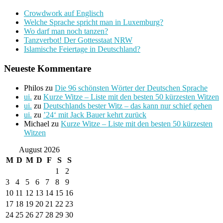
Crowdwork auf Englisch
Welche Sprache spricht man in Luxemburg?
Wo darf man noch tanzen?
Tanzverbot! Der Gottesstaat NRW
Islamische Feiertage in Deutschland?
Neueste Kommentare
Philos
zu
Die 96 schönsten Wörter der Deutschen Sprache
ui.
zu
Kurze Witze – Liste mit den besten 50 kürzesten Witzen
ui.
zu
Deutschlands bester Witz – das kann nur schief gehen
ui.
zu
’24‘ mit Jack Bauer kehrt zurück
Michael
zu
Kurze Witze – Liste mit den besten 50 kürzesten
Witzen
August 2026
M
D
M
D
F
S
S
1
2
3
4
5
6
7
8
9
10
11
12
13
14
15
16
17
18
19
20
21
22
23
24
25
26
27
28
29
30