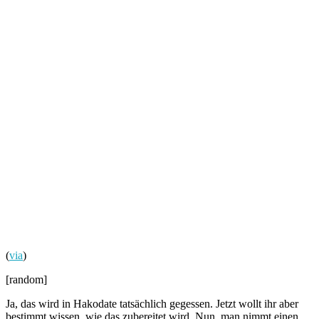
(
via
)
[random]
Ja, das wird in Hakodate tatsächlich gegessen. Jetzt wollt ihr aber
bestimmt wissen, wie das zubereitet wird. Nun, man nimmt einen