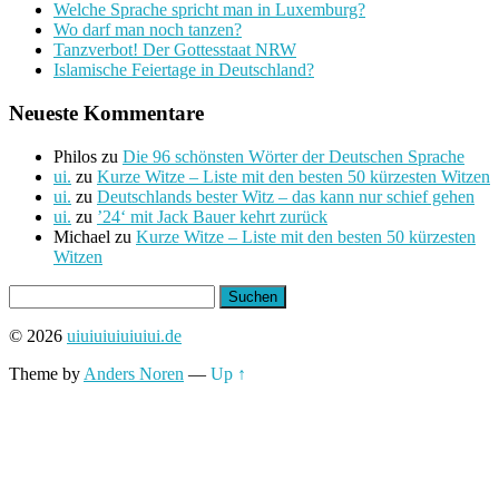
Welche Sprache spricht man in Luxemburg?
Wo darf man noch tanzen?
Tanzverbot! Der Gottesstaat NRW
Islamische Feiertage in Deutschland?
Neueste Kommentare
Philos
zu
Die 96 schönsten Wörter der Deutschen Sprache
ui.
zu
Kurze Witze – Liste mit den besten 50 kürzesten Witzen
ui.
zu
Deutschlands bester Witz – das kann nur schief gehen
ui.
zu
’24‘ mit Jack Bauer kehrt zurück
Michael
zu
Kurze Witze – Liste mit den besten 50 kürzesten
Witzen
Suchen
nach:
© 2026
uiuiuiuiuiuiui.de
Theme by
Anders Noren
—
Up ↑