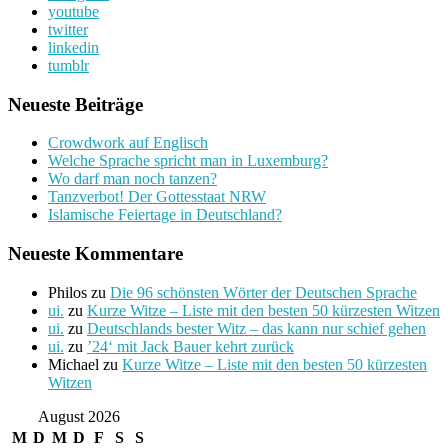
youtube
twitter
linkedin
tumblr
Neueste Beiträge
Crowdwork auf Englisch
Welche Sprache spricht man in Luxemburg?
Wo darf man noch tanzen?
Tanzverbot! Der Gottesstaat NRW
Islamische Feiertage in Deutschland?
Neueste Kommentare
Philos
zu
Die 96 schönsten Wörter der Deutschen Sprache
ui.
zu
Kurze Witze – Liste mit den besten 50 kürzesten Witzen
ui.
zu
Deutschlands bester Witz – das kann nur schief gehen
ui.
zu
’24‘ mit Jack Bauer kehrt zurück
Michael
zu
Kurze Witze – Liste mit den besten 50 kürzesten
Witzen
August 2026
M
D
M
D
F
S
S