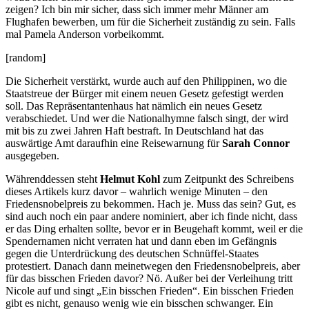
zeigen? Ich bin mir sicher, dass sich immer mehr Männer am
Flughafen bewerben, um für die Sicherheit zuständig zu sein. Falls
mal Pamela Anderson vorbeikommt.
[random]
Die Sicherheit verstärkt, wurde auch auf den Philippinen, wo die
Staatstreue der Bürger mit einem neuen Gesetz gefestigt werden
soll. Das Repräsentantenhaus hat nämlich ein neues Gesetz
verabschiedet. Und wer die Nationalhymne falsch singt, der wird
mit bis zu zwei Jahren Haft bestraft. In Deutschland hat das
auswärtige Amt daraufhin eine Reisewarnung für
Sarah Connor
ausgegeben.
Währenddessen steht
Helmut Kohl
zum Zeitpunkt des Schreibens
dieses Artikels kurz davor – wahrlich wenige Minuten – den
Friedensnobelpreis zu bekommen. Hach je. Muss das sein? Gut, es
sind auch noch ein paar andere nominiert, aber ich finde nicht, dass
er das Ding erhalten sollte, bevor er in Beugehaft kommt, weil er die
Spendernamen nicht verraten hat und dann eben im Gefängnis
gegen die Unterdrückung des deutschen Schnüffel-Staates
protestiert. Danach dann meinetwegen den Friedensnobelpreis, aber
für das bisschen Frieden davor? Nö. Außer bei der Verleihung tritt
Nicole auf und singt „Ein bisschen Frieden“. Ein bisschen Frieden
gibt es nicht, genauso wenig wie ein bisschen schwanger. Ein