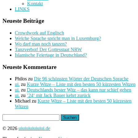
Kontakt
LINKS
Neueste Beiträge
Crowdwork auf Englisch
Welche Sprache spricht man in Luxemburg?
Wo darf man noch tanzen?
Tanzverbot! Der Gottesstaat NRW
Islamische Feiertage in Deutschland?
Neueste Kommentare
Philos
zu
Die 96 schönsten Wörter der Deutschen Sprache
ui.
zu
Kurze Witze – Liste mit den besten 50 kürzesten Witzen
ui.
zu
Deutschlands bester Witz – das kann nur schief gehen
ui.
zu
’24‘ mit Jack Bauer kehrt zurück
Michael
zu
Kurze Witze – Liste mit den besten 50 kürzesten
Witzen
Suchen
nach:
© 2026
uiuiuiuiuiuiui.de