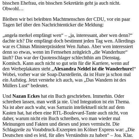
bisschen Ehefrau, ein bisschen Sekretärin geht ja auch nicht.
Obwohl…
Bleiben wir bei beleibten Machtmenschen der CDU, vor ein paar
Tagen lief über den Nachrichtenticker die Meldung:
„angela merkel empfängt wen“ – „ja, interessant, aber wen denn?“
dachte ich? Die empfängt doch bestimmt jeden Tag wen. Allerdings
war es Chinas Ministerpräsident Wen Jiabao. Aber wen interessiert
denn so etwas, wenn im Fernsehen zeitgleich „die Wanderhure“
läuft? Das war der Quotenschlager schlechthin am Dienstag.
Komisch. Kann auch nicht so gut sein für die Karriere, wenn auf
den Werbeplakaten steht „
Alexandra Neldel
ist die Wanderhure!
“
Wobei, vorher war sie Soap-Darstellerin, da ist Hure ja schon mal
ein Aufstieg. Jetzt verstehe ich auch, was „Das Wandern ist des
Müllers Lust“ bedeutet.
Und
Nazan Eckes
hat ein Buch geschrieben. Immerhin. Oder
schreiben lassen, man weiß ja nie. Und Integration ist ein Thema.
Na ist aber auch wahr, was Sarrazin intellektuell nicht auf dem
Kasten hat, hat eben eine RTL-Boulevard-Tante auch nicht, von
daher, warum nicht ein Buch schreiben, wo man wieder mal
Meinungen und Fakten und dieses und jenes vermischt. Die
Schlagzeile zu Vorabdruck-Exzerpten im Kölner Express war: „Die
Deutschen sind es leid, für alles Verständnis zu haben“ – Joa. Klar.