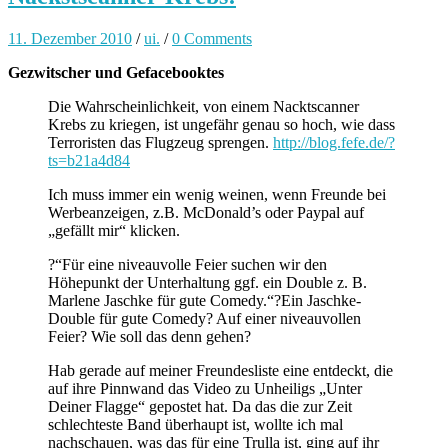
11. Dezember 2010
/
ui.
/
0 Comments
Gezwitscher und Gefacebooktes
Die Wahrscheinlichkeit, von einem Nacktscanner
Krebs zu kriegen, ist ungefähr genau so hoch, wie dass
Terroristen das Flugzeug sprengen.
http://blog.fefe.de/?
ts=b21a4d84
Ich muss immer ein wenig weinen, wenn Freunde bei
Werbeanzeigen, z.B. McDonald’s oder Paypal auf
„gefällt mir“ klicken.
?“Für eine niveauvolle Feier suchen wir den
Höhepunkt der Unterhaltung ggf. ein Double z. B.
Marlene Jaschke für gute Comedy.“?Ein Jaschke-
Double für gute Comedy? Auf einer niveauvollen
Feier? Wie soll das denn gehen?
Hab gerade auf meiner Freundesliste eine entdeckt, die
auf ihre Pinnwand das Video zu Unheiligs „Unter
Deiner Flagge“ gepostet hat. Da das die zur Zeit
schlechteste Band überhaupt ist, wollte ich mal
nachschauen, was das für eine Trulla ist, ging auf ihr