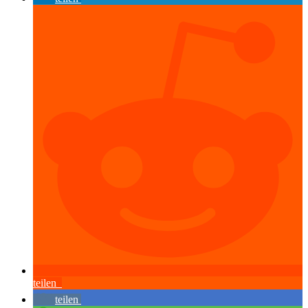
teilen
teilen