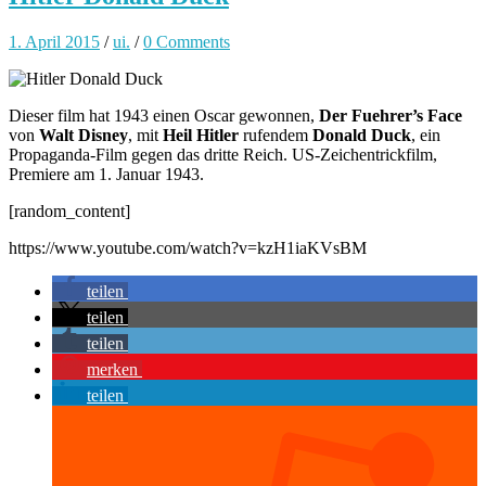
1. April 2015
/
ui.
/
0 Comments
Dieser film hat 1943 einen Oscar gewonnen,
Der Fuehrer’s Face
von
Walt Disney
, mit
Heil Hitler
rufendem
Donald Duck
, ein
Propaganda-Film gegen das dritte Reich. US-Zeichentrickfilm,
Premiere am 1. Januar 1943.
[random_content]
https://www.youtube.com/watch?v=kzH1iaKVsBM
teilen
teilen
teilen
merken
teilen