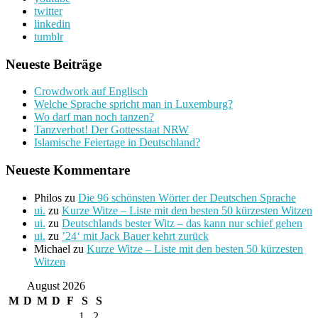
twitter
linkedin
tumblr
Neueste Beiträge
Crowdwork auf Englisch
Welche Sprache spricht man in Luxemburg?
Wo darf man noch tanzen?
Tanzverbot! Der Gottesstaat NRW
Islamische Feiertage in Deutschland?
Neueste Kommentare
Philos
zu
Die 96 schönsten Wörter der Deutschen Sprache
ui.
zu
Kurze Witze – Liste mit den besten 50 kürzesten Witzen
ui.
zu
Deutschlands bester Witz – das kann nur schief gehen
ui.
zu
’24‘ mit Jack Bauer kehrt zurück
Michael
zu
Kurze Witze – Liste mit den besten 50 kürzesten
Witzen
August 2026
M
D
M
D
F
S
S
1
2