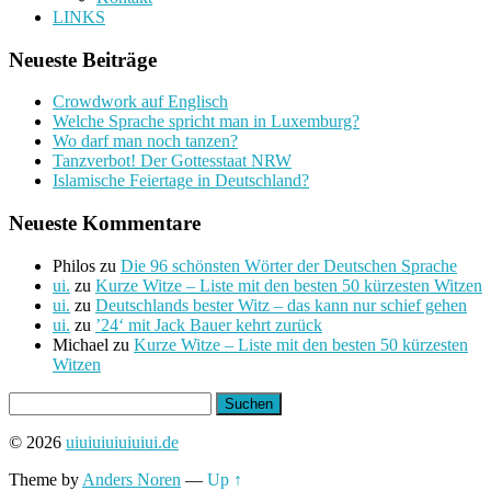
LINKS
Neueste Beiträge
Crowdwork auf Englisch
Welche Sprache spricht man in Luxemburg?
Wo darf man noch tanzen?
Tanzverbot! Der Gottesstaat NRW
Islamische Feiertage in Deutschland?
Neueste Kommentare
Philos
zu
Die 96 schönsten Wörter der Deutschen Sprache
ui.
zu
Kurze Witze – Liste mit den besten 50 kürzesten Witzen
ui.
zu
Deutschlands bester Witz – das kann nur schief gehen
ui.
zu
’24‘ mit Jack Bauer kehrt zurück
Michael
zu
Kurze Witze – Liste mit den besten 50 kürzesten
Witzen
Suchen
nach:
© 2026
uiuiuiuiuiuiui.de
Theme by
Anders Noren
—
Up ↑