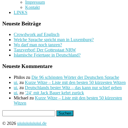
Impressum
Kontakt
LINKS
Neueste Beiträge
Crowdwork auf Englisch
Welche Sprache spricht man in Luxemburg?
Wo darf man noch tanzen?
Tanzverbot! Der Gottesstaat NRW
Islamische Feiertage in Deutschland?
Neueste Kommentare
Philos
zu
Die 96 schönsten Wörter der Deutschen Sprache
ui.
zu
Kurze Witze – Liste mit den besten 50 kürzesten Witzen
ui.
zu
Deutschlands bester Witz – das kann nur schief gehen
ui.
zu
’24‘ mit Jack Bauer kehrt zurück
Michael
zu
Kurze Witze – Liste mit den besten 50 kürzesten
Witzen
Suchen
nach:
© 2026
uiuiuiuiuiuiui.de