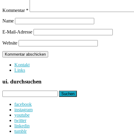
Kommentar
*
Name
E-Mail-Adresse
Website
Kontakt
Links
ui. durchsuchen
Suchen
nach:
facebook
instagram
youtube
twitter
linkedin
tumblr