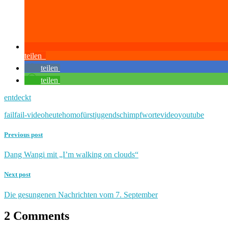
teilen
teilen
teilen
entdeckt
fail
fail-video
heute
homofürst
jugend
schimpfworte
video
youtube
Previous post
Dang Wangi mit „I’m walking on clouds“
Next post
Die gesungenen Nachrichten vom 7. September
2 Comments