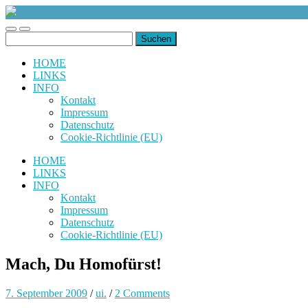
uiuiuiuiuiuiui.de
Toggle
Toggle
Suchen
mobile
search
nach:
menu
field
HOME
LINKS
INFO
Kontakt
Impressum
Datenschutz
Cookie-Richtlinie (EU)
HOME
LINKS
INFO
Kontakt
Impressum
Datenschutz
Cookie-Richtlinie (EU)
Mach, Du Homofürst!
7. September 2009
/
ui.
/
2 Comments