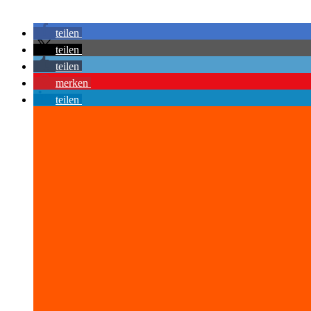
teilen
teilen
teilen
merken
teilen