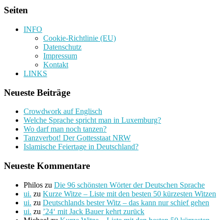
Seiten
INFO
Cookie-Richtlinie (EU)
Datenschutz
Impressum
Kontakt
LINKS
Neueste Beiträge
Crowdwork auf Englisch
Welche Sprache spricht man in Luxemburg?
Wo darf man noch tanzen?
Tanzverbot! Der Gottesstaat NRW
Islamische Feiertage in Deutschland?
Neueste Kommentare
Philos
zu
Die 96 schönsten Wörter der Deutschen Sprache
ui.
zu
Kurze Witze – Liste mit den besten 50 kürzesten Witzen
ui.
zu
Deutschlands bester Witz – das kann nur schief gehen
ui.
zu
’24‘ mit Jack Bauer kehrt zurück