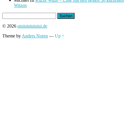
Michael
zu
Kurze Witze – Liste mit den besten 50 kürzesten
Witzen
Suchen
nach:
© 2026
uiuiuiuiuiuiui.de
Theme by
Anders Noren
—
Up ↑