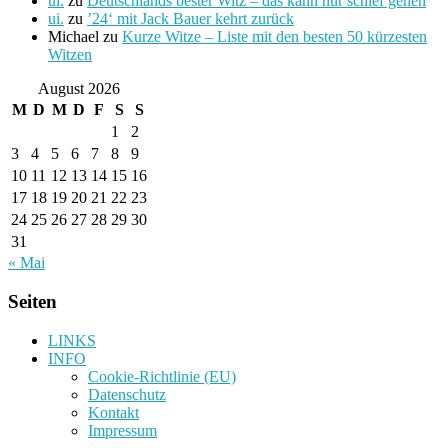
ui.
zu
Deutschlands bester Witz – das kann nur schief gehen
ui.
zu
’24‘ mit Jack Bauer kehrt zurück
Michael
zu
Kurze Witze – Liste mit den besten 50 kürzesten
Witzen
August 2026
M
D
M
D
F
S
S
1
2
3
4
5
6
7
8
9
10
11
12
13
14
15
16
17
18
19
20
21
22
23
24
25
26
27
28
29
30
31
« Mai
Seiten
LINKS
INFO
Cookie-Richtlinie (EU)
Datenschutz
Kontakt
Impressum