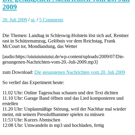
2009
20. Juli 2009
/
ui.
/
5 Comments
Die Themen: Landtag in Schleswig-Holstein löst sich auf, Rentner
rast in Schützenumzug, Gelöbnis vor dem Reichstag, Frank
McCourt tot, Mondlandung, das Wetter
[audio:https://uiuiuiuiuiuiui.de/wp-content/uploads/2009/07/Die-
gesungenen-Nachrichten-vom-20.-Juli-2009.mp3]
zum Download:
Die gesungenen Nachrichten vom 20. Juli 2009
So verlief das Experiment heute:
11.02 Uhr: Online Tagesschau schauen und den Text dichten
11.10 Uhr: Garage Band öffnen und das Lied komponieren und
erstellen
11.20 Uhr: Unplanmäßige Störung, weil der Nachbar mal wieder
meint, mit seinem Presslufthammer spielen zu müssen
11:53 Uhr: Kurzes Abmischen
12:08 Uhr: Umwandeln in mp3 und hochladen, fertig