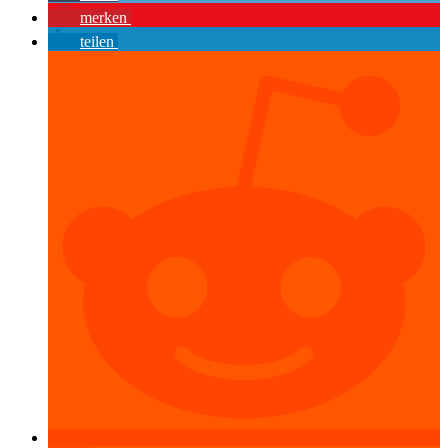
merken
teilen