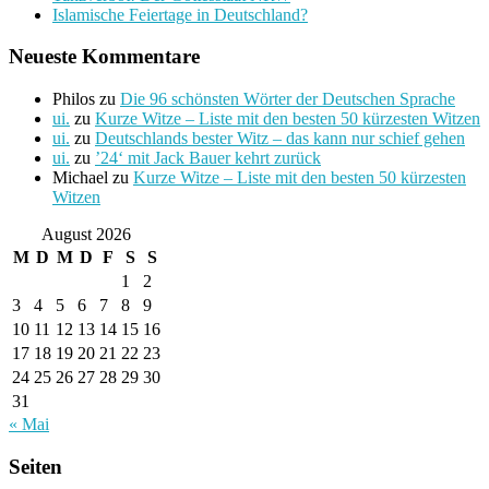
Islamische Feiertage in Deutschland?
Neueste Kommentare
Philos
zu
Die 96 schönsten Wörter der Deutschen Sprache
ui.
zu
Kurze Witze – Liste mit den besten 50 kürzesten Witzen
ui.
zu
Deutschlands bester Witz – das kann nur schief gehen
ui.
zu
’24‘ mit Jack Bauer kehrt zurück
Michael
zu
Kurze Witze – Liste mit den besten 50 kürzesten
Witzen
August 2026
M
D
M
D
F
S
S
1
2
3
4
5
6
7
8
9
10
11
12
13
14
15
16
17
18
19
20
21
22
23
24
25
26
27
28
29
30
31
« Mai
Seiten