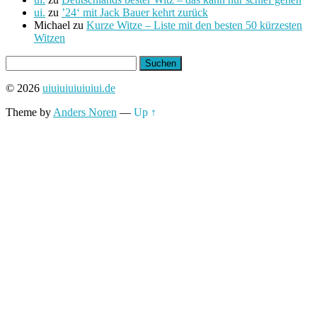
ui.
zu
’24‘ mit Jack Bauer kehrt zurück
Michael
zu
Kurze Witze – Liste mit den besten 50 kürzesten
Witzen
Suchen
nach:
© 2026
uiuiuiuiuiuiui.de
Theme by
Anders Noren
—
Up ↑