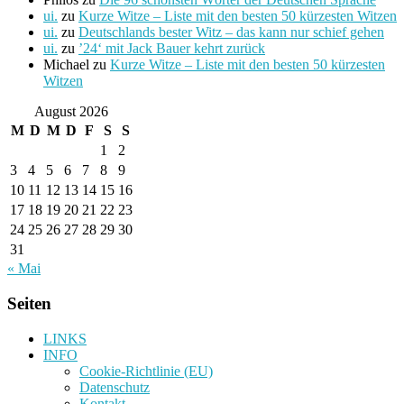
ui.
zu
Kurze Witze – Liste mit den besten 50 kürzesten Witzen
ui.
zu
Deutschlands bester Witz – das kann nur schief gehen
ui.
zu
’24‘ mit Jack Bauer kehrt zurück
Michael
zu
Kurze Witze – Liste mit den besten 50 kürzesten
Witzen
August 2026
M
D
M
D
F
S
S
1
2
3
4
5
6
7
8
9
10
11
12
13
14
15
16
17
18
19
20
21
22
23
24
25
26
27
28
29
30
31
« Mai
Seiten
LINKS
INFO
Cookie-Richtlinie (EU)
Datenschutz
Kontakt