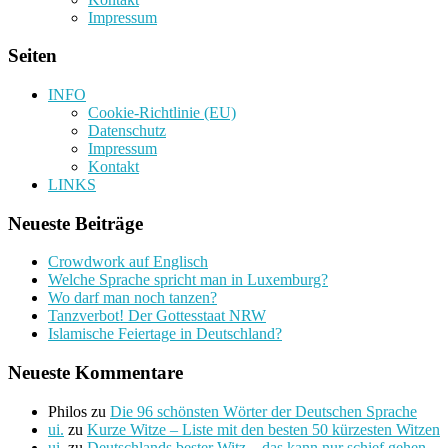
Impressum
Seiten
INFO
Cookie-Richtlinie (EU)
Datenschutz
Impressum
Kontakt
LINKS
Neueste Beiträge
Crowdwork auf Englisch
Welche Sprache spricht man in Luxemburg?
Wo darf man noch tanzen?
Tanzverbot! Der Gottesstaat NRW
Islamische Feiertage in Deutschland?
Neueste Kommentare
Philos
zu
Die 96 schönsten Wörter der Deutschen Sprache
ui.
zu
Kurze Witze – Liste mit den besten 50 kürzesten Witzen
ui.
zu
Deutschlands bester Witz – das kann nur schief gehen