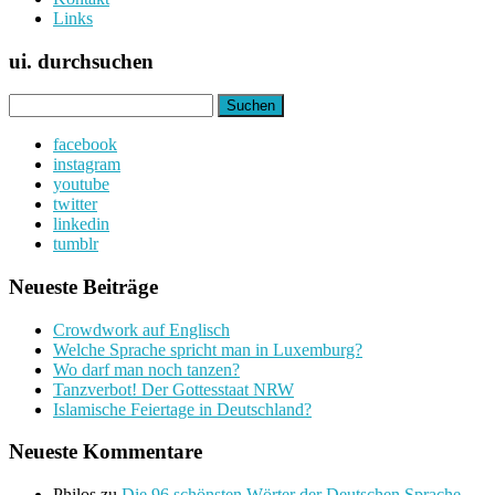
Links
ui. durchsuchen
Suchen
nach:
facebook
instagram
youtube
twitter
linkedin
tumblr
Neueste Beiträge
Crowdwork auf Englisch
Welche Sprache spricht man in Luxemburg?
Wo darf man noch tanzen?
Tanzverbot! Der Gottesstaat NRW
Islamische Feiertage in Deutschland?
Neueste Kommentare
Philos
zu
Die 96 schönsten Wörter der Deutschen Sprache