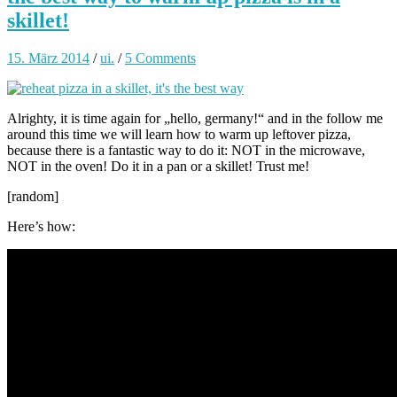
skillet!
15. März 2014
/
ui.
/
5 Comments
Alrighty, it is time again for „hello, germany!“ and in the follow me
around this time we will learn how to warm up leftover pizza,
because there is a fantastic way to do it: NOT in the microwave,
NOT in the oven! Do it in a pan or a skillet! Trust me!
[random]
Here’s how: