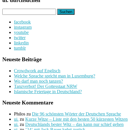
ui. durchsuchen
Suchen
nach:
facebook
instagram
youtube
twitter
linkedin
tumblr
Neueste Beiträge
Crowdwork auf Englisch
Welche Sprache spricht man in Luxemburg?
Wo darf man noch tanzen?
Tanzverbot! Der Gottesstaat NRW
Islamische Feiertage in Deutschland?
Neueste Kommentare
Philos
zu
Die 96 schönsten Wörter der Deutschen Sprache
ui.
zu
Kurze Witze – Liste mit den besten 50 kürzesten Witzen
ui.
zu
Deutschlands bester Witz – das kann nur schief gehen
ui.
zu
’24‘ mit Jack Bauer kehrt zurück