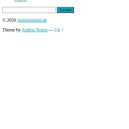
Suchen
nach:
© 2026
uiuiuiuiuiuiui.de
Theme by
Anders Noren
—
Up ↑