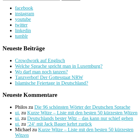
nach:
facebook
instagram
youtube
twitter
linkedin
tumblr
Neueste Beiträge
Crowdwork auf Englisch
Welche Sprache spricht man in Luxemburg?
Wo darf man noch tanzen?
Tanzverbot! Der Gottesstaat NRW
Islamische Feiertage in Deutschland?
Neueste Kommentare
Philos
zu
Die 96 schönsten Wörter der Deutschen Sprache
ui.
zu
Kurze Witze – Liste mit den besten 50 kürzesten Witzen
ui.
zu
Deutschlands bester Witz – das kann nur schief gehen
ui.
zu
’24‘ mit Jack Bauer kehrt zurück
Michael
zu
Kurze Witze – Liste mit den besten 50 kürzesten
Witzen