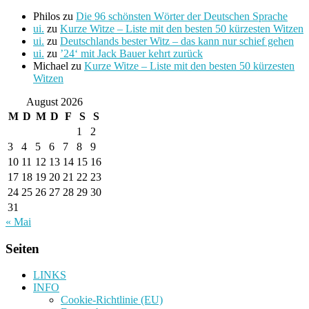
Philos
zu
Die 96 schönsten Wörter der Deutschen Sprache
ui.
zu
Kurze Witze – Liste mit den besten 50 kürzesten Witzen
ui.
zu
Deutschlands bester Witz – das kann nur schief gehen
ui.
zu
’24‘ mit Jack Bauer kehrt zurück
Michael
zu
Kurze Witze – Liste mit den besten 50 kürzesten
Witzen
August 2026
M
D
M
D
F
S
S
1
2
3
4
5
6
7
8
9
10
11
12
13
14
15
16
17
18
19
20
21
22
23
24
25
26
27
28
29
30
31
« Mai
Seiten
LINKS
INFO
Cookie-Richtlinie (EU)