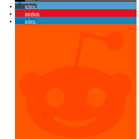
teilen
merken
teilen