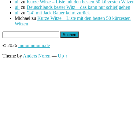
ui.
zu
Kurze Witze – Liste mit den besten 50 kürzesten Witzen
ui.
zu
Deutschlands bester Witz – das kann nur schief gehen
ui.
zu
’24‘ mit Jack Bauer kehrt zurück
Michael
zu
Kurze Witze – Liste mit den besten 50 kürzesten
Witzen
Suchen
nach:
© 2026
uiuiuiuiuiuiui.de
Theme by
Anders Noren
—
Up ↑