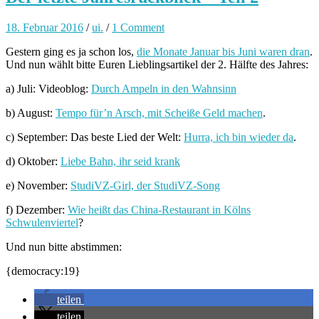
18. Februar 2016
/
ui.
/
1 Comment
Gestern ging es ja schon los,
die Monate Januar bis Juni waren dran
.
Und nun wählt bitte Euren Lieblingsartikel der 2. Hälfte des Jahres:
a) Juli: Videoblog:
Durch Ampeln in den Wahnsinn
b) August:
Tempo für’n Arsch, mit Scheiße Geld machen
.
c) September: Das beste Lied der Welt:
Hurra, ich bin wieder da
.
d) Oktober:
Liebe Bahn, ihr seid krank
e) November:
StudiVZ-Girl, der StudiVZ-Song
f) Dezember:
Wie heißt das China-Restaurant in Kölns
Schwulenviertel
?
Und nun bitte abstimmen:
{democracy:19}
teilen
teilen