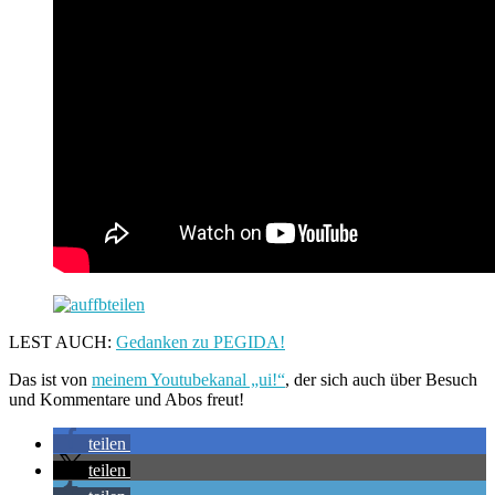
LEST AUCH:
Gedanken zu PEGIDA!
Das ist von
meinem Youtubekanal „ui!“
, der sich auch über Besuch
und Kommentare und Abos freut!
teilen
teilen