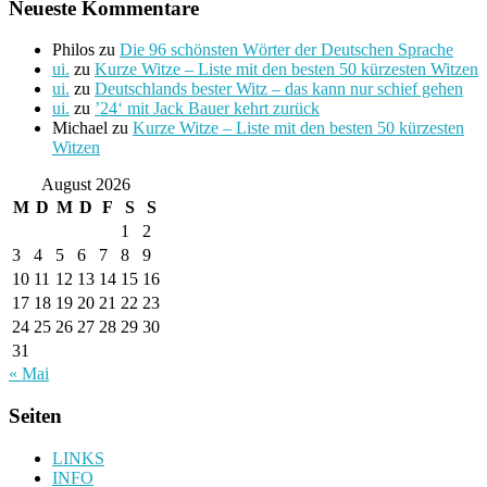
Neueste Kommentare
Philos
zu
Die 96 schönsten Wörter der Deutschen Sprache
ui.
zu
Kurze Witze – Liste mit den besten 50 kürzesten Witzen
ui.
zu
Deutschlands bester Witz – das kann nur schief gehen
ui.
zu
’24‘ mit Jack Bauer kehrt zurück
Michael
zu
Kurze Witze – Liste mit den besten 50 kürzesten
Witzen
August 2026
M
D
M
D
F
S
S
1
2
3
4
5
6
7
8
9
10
11
12
13
14
15
16
17
18
19
20
21
22
23
24
25
26
27
28
29
30
31
« Mai
Seiten
LINKS
INFO