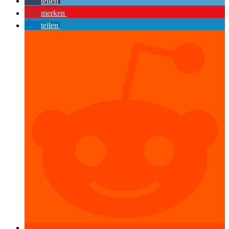
teilen
merken
teilen