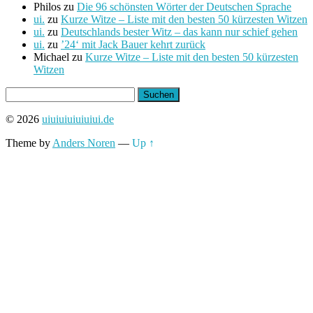
Philos
zu
Die 96 schönsten Wörter der Deutschen Sprache
ui.
zu
Kurze Witze – Liste mit den besten 50 kürzesten Witzen
ui.
zu
Deutschlands bester Witz – das kann nur schief gehen
ui.
zu
’24‘ mit Jack Bauer kehrt zurück
Michael
zu
Kurze Witze – Liste mit den besten 50 kürzesten
Witzen
Suchen
nach:
© 2026
uiuiuiuiuiuiui.de
Theme by
Anders Noren
—
Up ↑