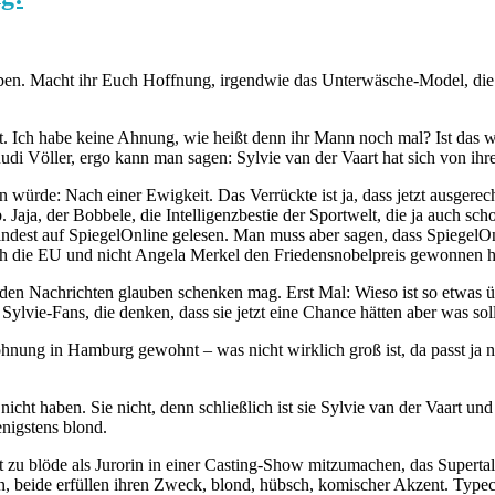
u haben. Macht ihr Euch Hoffnung, irgendwie das Unterwäsche-Model, d
nt. Ich habe keine Ahnung, wie heißt denn ihr Mann noch mal? Ist das wi
 Rudi Völler, ergo kann man sagen: Sylvie van der Vaart hat sich von i
würde: Nach einer Ewigkeit. Das Verrückte ist ja, dass jetzt ausgerech
. Jaja, der Bobbele, die Intelligenzbestie der Sportwelt, die ja auch scho
est auf SpiegelOnline gelesen. Man muss aber sagen, dass SpiegelOnlin
och die EU und nicht Angela Merkel den Friedensnobelpreis gewonnen 
 den Nachrichten glauben schenken mag. Erst Mal: Wieso ist so etwas üb
lvie-Fans, die denken, dass sie jetzt eine Chance hätten aber was soll
hnung in Hamburg gewohnt – was nicht wirklich groß ist, da passt ja ni
nicht haben. Sie nicht, denn schließlich ist sie Sylvie van der Vaart u
enigstens blond.
 zu blöde als Jurorin in einer Casting-Show mitzumachen, das Supertale
, beide erfüllen ihren Zweck, blond, hübsch, komischer Akzent. Typeca