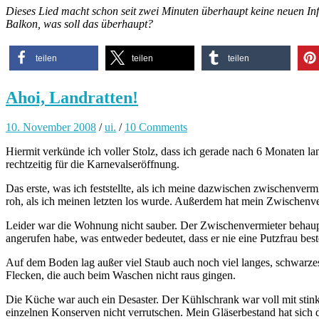
Dieses Lied macht schon seit zwei Minuten überhaupt keine neuen Info
Balkon, was soll das überhaupt?
teilen
teilen
teilen
Ahoi, Landratten!
10. November 2008
/
ui.
/
10 Comments
Hiermit verkünde ich voller Stolz, dass ich gerade nach 6 Monaten 
rechtzeitig für die Karnevalseröffnung.
Das erste, was ich feststellte, als ich meine dazwischen zwischenver
roh, als ich meinen letzten los wurde. Außerdem hat mein Zwischenv
Leider war die Wohnung nicht sauber. Der Zwischenvermieter behauptet 
angerufen habe, was entweder bedeutet, dass er nie eine Putzfrau best
Auf dem Boden lag außer viel Staub auch noch viel langes, schwarzes
Flecken, die auch beim Waschen nicht raus gingen.
Die Küche war auch ein Desaster. Der Kühlschrank war voll mit stin
einzelnen Konserven nicht verrutschen. Mein Gläserbestand hat sich 