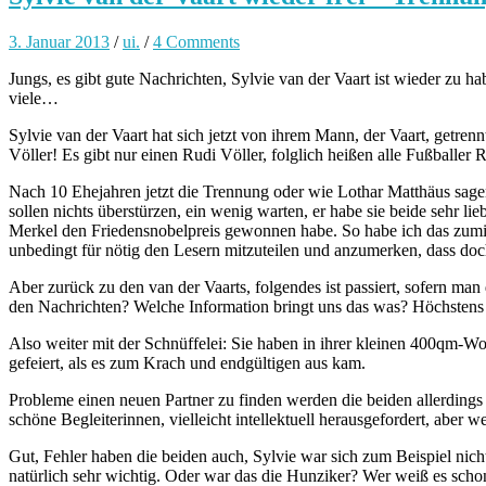
3. Januar 2013
/
ui.
/
4 Comments
Jungs, es gibt gute Nachrichten, Sylvie van der Vaart ist wieder z
viele…
Sylvie van der Vaart hat sich jetzt von ihrem Mann, der Vaart, getren
Völler! Es gibt nur einen Rudi Völler, folglich heißen alle Fußballer
Nach 10 Ehejahren jetzt die Trennung oder wie Lothar Matthäus sagen 
sollen nichts überstürzen, ein wenig warten, er habe sie beide sehr lieb
Merkel den Friedensnobelpreis gewonnen habe. So habe ich das zumind
unbedingt für nötig den Lesern mitzuteilen und anzumerken, dass d
Aber zurück zu den van der Vaarts, folgendes ist passiert, sofern man
den Nachrichten? Welche Information bringt uns das was? Höchstens Sy
Also weiter mit der Schnüffelei: Sie haben in ihrer kleinen 400qm-Wo
gefeiert, als es zum Krach und endgültigen aus kam.
Probleme einen neuen Partner zu finden werden die beiden allerdings 
schöne Begleiterinnen, vielleicht intellektuell herausgefordert, aber w
Gut, Fehler haben die beiden auch, Sylvie war sich zum Beispiel nicht
natürlich sehr wichtig. Oder war das die Hunziker? Wer weiß es schon