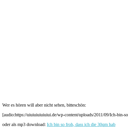
Wer es hören will aber nicht sehen, bitteschön:
[audio:https://uiuiuiuiuiuiui.de/wp-content/uploads/2011/09/Ich-bin-s
oder als mp3 download:
Ich bin so froh, dass ich die 30qm hab