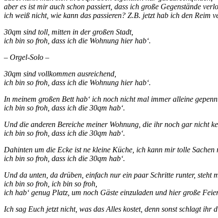
aber es ist mir auch schon passiert, dass ich große Gegenstände verl
ich weiß nicht, wie kann das passieren? Z.B. jetzt hab ich den Reim v
30qm sind toll, mitten in der großen Stadt,
ich bin so froh, dass ich die Wohnung hier hab‘.
– Orgel-Solo –
30qm sind vollkommen ausreichend,
ich bin so froh, dass ich die Wohnung hier hab‘.
In meinem großen Bett hab‘ ich noch nicht mal immer alleine gepenn
ich bin so froh, dass ich die 30qm hab‘.
Und die anderen Bereiche meiner Wohnung, die ihr noch gar nicht ke
ich bin so froh, dass ich die 30qm hab‘.
Dahinten um die Ecke ist ne kleine Küche, ich kann mir tolle Sachen
ich bin so froh, dass ich die 30qm hab‘.
Und da unten, da drüben, einfach nur ein paar Schritte runter, steht 
ich bin so froh, ich bin so froh,
ich hab‘ genug Platz, um noch Gäste einzuladen und hier große Feiern
Ich sag Euch jetzt nicht, was das Alles kostet, denn sonst schlagt ihr 