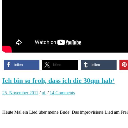
teilen
teilen
teilen
Ich bin so froh, dass ich die 30qm hab‘
25. November 2011
/
ui.
/
14 Comments
Heute Mal ein Lied über meine Bude. Das improvisierte Lied am Frei