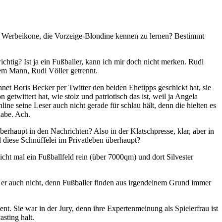
ie Werbeikone, die Vorzeige-Blondine kennen zu lernen? Bestimmt
chtig? Ist ja ein Fußballer, kann ich mir doch nicht merken. Rudi
hrem Mann, Rudi Völler getrennt.
net Boris Becker per Twitter den beiden Ehetipps geschickt hat, sie
n getwittert hat, wie stolz und patriotisch das ist, weil ja Angela
e seine Leser auch nicht gerade für schlau hält, denn die hielten es
habe. Ach.
erhaupt in den Nachrichten? Also in der Klatschpresse, klar, aber in
 diese Schnüffelei im Privatleben überhaupt?
cht mal ein Fußballfeld rein (über 7000qm) und dort Silvester
nd er auch nicht, denn Fußballer finden aus irgendeinem Grund immer
nt. Sie war in der Jury, denn ihre Expertenmeinung als Spielerfrau ist
sting halt.