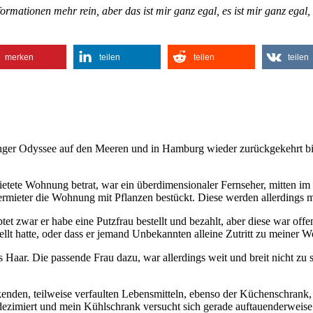
rmationen mehr rein, aber das ist mir ganz egal, es ist mir ganz egal
merken
teilen
teilen
teilen
langer Odyssee auf den Meeren und in Hamburg wieder zurückgekehrt bin
mietete Wohnung betrat, war ein überdimensionaler Fernseher, mitten i
ermieter die Wohnung mit Pflanzen bestückt. Diese werden allerdings
zwar er habe eine Putzfrau bestellt und bezahlt, aber diese war offens
ellt hatte, oder dass er jemand Unbekannten alleine Zutritt zu meiner Wo
 Haar. Die passende Frau dazu, war allerdings weit und breit nicht z
kenden, teilweise verfaulten Lebensmitteln, ebenso der Küchenschrank
dezimiert und mein Kühlschrank versucht sich gerade auftauenderweise 